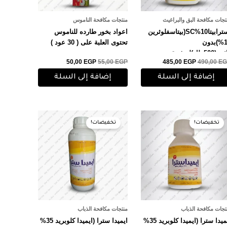
تجات مكافحة البق والبراغيث
منتجات مكافحة الناموس
استرابيتا10%SC(بيتاسفلوثرين
اعواد بخور طارده للناموس
10%)بدون
تحتوى العلبة على ( 30 عود )
رائحه(500ملل)لحشرة
50,00
EGP
55,00
EGP
485,00
EGP
490,00
EG
صراصيروالنمل والبق
إضافة إلى السلة
إضافة إلى السلة
السعر
السعر
السعر
السعر
الأصلي
الحالي
الأصلي
الحالي
تخفيضات!
تخفيضات!
هو:
هو:
هو:
هو:
1.100,00 EGP.
1.150,00 EGP.
115,00 EGP.
120,00 EGP.
تجات مكافحة الذباب
منتجات مكافحة الذباب
ايميدا سترا (ايميدا كلوبريد 35%
ايميدا سترا (ايميدا كلوبريد 35%