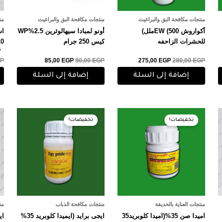
منتجات مكافحة البق والبراغيث
منتجات مكافحة البق والبراغيث
من
أكواروش EW (500ملل)
أونو لمبادا سيهالوثرين 2.5%WP
للحشرات الزاحفه
كيس 250 جرام
P
85,00
EGP
90,00
EGP
275,00
EGP
280,00
EGP
ال
إضافة إلى السلة
إضافة إلى السلة
السعر
السعر
السعر
السعر
الأصلي
الحالي
الأصلي
الحالي
تخفيضات!
تخفيضات!
هو:
هو:
هو:
هو:
285,00 EGP.
290,00 EGP.
110,00 EGP.
120,00 EGP.
منتجات العناية بالحديقة
منتجات مكافحة الذباب
من
اميدا صن 35%(اميدا كلوبريد35
ايجى برايد (ايميدا كلوبريد 35%