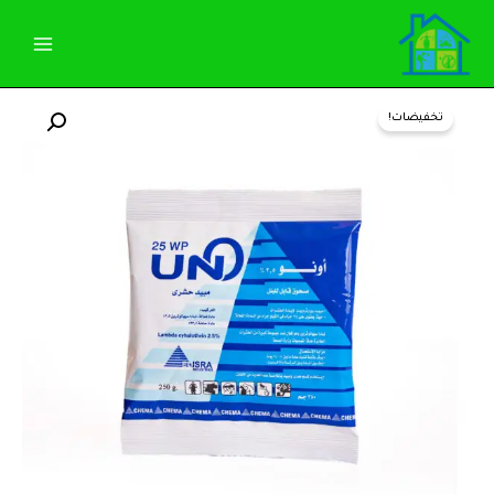
خطي
لى
لمحتوى
كمية
السعر
السعر
أونو
تخفيضات!
لمبادا
الأصلي
الحالي
سيهالوثرين
2.5%WP
هو:
هو:
كيس
250
85,00 EGP.
90,00 EGP.
جرام