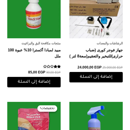
الرشاشات والمعدات
منتجات مكافحة البق والبراغيث
جهاز فوجر كورى (ضباب
مبيد لمبادا أكسترا 10% عبوة 100
حرارى)للتبخير والتعقيم(سعة8 لتر )
ملل
24.000,00
EGP
25.000,00
EGP
تم
85,00
EGP
90,00
EGP
التقييم
إضافة إلى السلة
2.00
من 5
إضافة إلى السلة
السعر
السعر
الأصلي
الحالي
تخفيضات!
تخفيضات!
هو:
هو:
55,00 EGP.
60,00 EGP.