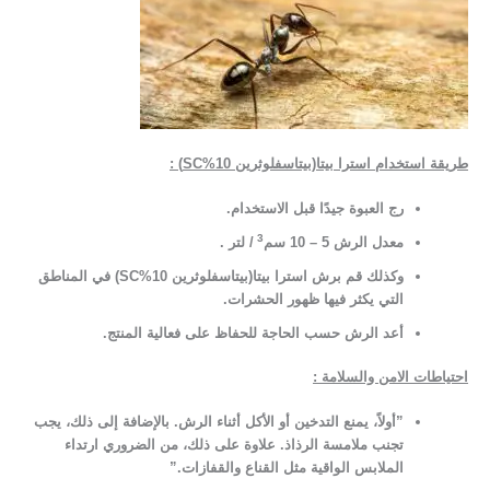
طريقة استخدام
استرا بيتا(بيتاسفلوثرين 10%SC) :
رج العبوة جيدًا قبل الاستخدام.
3
معدل الرش 5 – 10 سم
/ لتر .
وكذلك قم برش استرا بيتا(بيتاسفلوثرين 10%SC) في المناطق
التي يكثر فيها ظهور الحشرات.
أعد الرش حسب الحاجة للحفاظ على فعالية المنتج.
احتياطات الامن والسلامة :
​”أولاً، يمنع التدخين أو الأكل أثناء الرش. بالإضافة إلى ذلك، يجب
تجنب ملامسة الرذاذ. علاوة على ذلك، من الضروري ارتداء
الملابس الواقية مثل القناع والقفازات.”