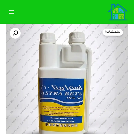
خطي
لى
لمحتوى
كمية
السعر
السعر
استرابيتا10%SC(بيتاسفلوثرين
تخفيضات!
10%)بدون
الأصلي
الحالي
رائحه(500ملل)لحشرة
الصراصيروالنمل
هو:
هو:
والبق
485,00 EGP.
490,00 EGP.