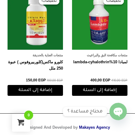
تخفيضات!
تخفيضات!
تخفيضات!
تخفيضات!
هو:
هو:
هو:
هو:
150,00 EGP.
160,00 EGP.
400,00 EGP.
410,00 EGP.
منتجات مكافحة البق والبراغيث
منتجات العناية بالحديقة
لمبادا 10%lambda-cyhalothrin
كلورو ماكس(كلوربيروفوس ) عبوة
250 ملل
150,00
EGP
400,00
EGP
160,00
EGP
410,00
EGP
إضافة إلى السلة
إضافة إلى السلة
محتاج مساعدة ؟
0
O
p
e
n
c
h
a
t
Designed And Developed by
Makayes Agency
y