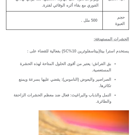
الفوري مع بقاء أثره الوقائي لفترة.
حجم
500 ملل .
العبوة
الحشرات المستهدفة:
يستخدم استرا بيتا(بيتاسفلوثرين 10%SC)
بفعالية للقضاء على
:
بق الفراش:
يعتبر من أقوى الحلول المتاحة لهذه الحشرة
المستعصية.
الصراصير والبعوض (الناموس):
يقضي عليها بسرعة ويمنع
تكاثرها.
النمل والذباب والبراغيث:
فعال ضد معظم الحشرات الزاحفة
والطائرة.