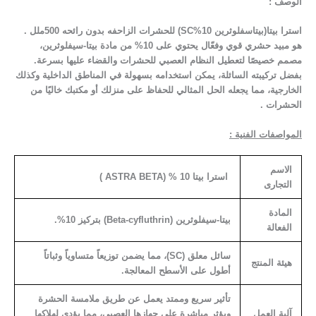
الوصف :
استرا بيتا(بيتاسفلوثرين 10%SC) للحشرات الزاحفه بدون رائحه 500ملل .
هو مبيد حشري قوي وفعّال يحتوي على 10% من مادة بيتا-سيفلوثرين،
مصمم خصيصًا لتعطيل النظام العصبي للحشرات والقضاء عليها بسرعة.
بفضل تركيبته السائلة، يمكن استخدامه بسهولة في المناطق الداخلية وكذلك
الخارجية، مما يجعله الحل المثالي للحفاظ على منزلك أو مكتبك خاليًا من
الحشرات .
المواصفات الفنية :
الاسم
استرا بيتا 10 % (ASTRA BETA )
التجارى
المادة
بيتا-سيفلوثرين (
Beta-cyfluthrin
) بتركيز 10%.
الفعالة
سائل معلق (
SC
)، مما يضمن توزيعاً متساوياً وثباتاً
هيئة المنتج
أطول على الأسطح المعالجة.
تأثير سريع وممتد يعمل عن طريق ملامسة الحشرة
آلية العمل
ويؤثر مباشرة على جهازها العصبي، مما يؤدي لهلاكها