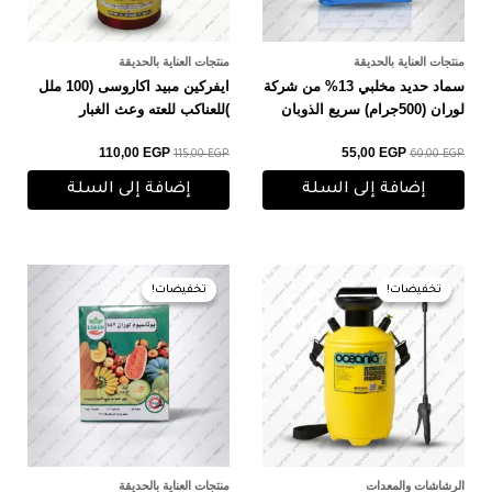
منتجات العناية بالحديقة
منتجات العناية بالحديقة
سماد حديد مخلبي 13% من شركة
ايفركين مبيد اكاروسى (100 ملل
لوران (500جرام) سريع الذوبان
)للعناكب للعته وعث الغبار
110,00
EGP
55,00
EGP
115,00
EGP
60,00
EGP
إضافة إلى السلة
إضافة إلى السلة
السعر
السعر
السعر
السعر
الأصلي
الحالي
الأصلي
الحالي
تخفيضات!
تخفيضات!
تخفيضات!
تخفيضات!
هو:
هو:
هو:
هو:
40,00 EGP.
50,00 EGP.
1.250,00 EGP.
1.300,00 EGP.
الرشاشات والمعدات
منتجات العناية بالحديقة