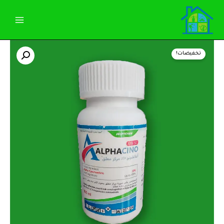
خطي
لى
لمحتوى
كمية
السعر
السعر
الفاتشينو
تخفيضات!
10%
الأصلي
الحالي
مركز
معلق
هو:
هو:
عبوة
100ملل
95,00 EGP.
100,00 EGP.