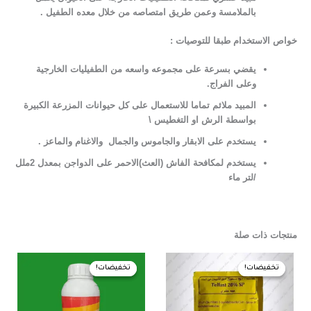
بالملامسة وعمن طريق امتصاصه من خلال معده الطفيل .
خواص الاستخدام طبقا للتوصيات :
يقضي بسرعة على مجموعه واسعه من الطفيليات الخارجية
وعلى الفراج.
المبيد ملائم تماما للاستعمال على كل حيوانات المزرعة الكبيرة
بواسطة الرش او التغطيس \
يستخدم على الابقار والجاموس والجمال والاغنام والماعز .
يستخدم لمكافحة الفاش (العث)الاحمر على الدواجن بمعدل 2ملل
/لتر ماء
منتجات ذات صلة
السعر
السعر
السعر
السعر
الأصلي
الحالي
الأصلي
الحالي
تخفيضات!
تخفيضات!
تخفيضات!
تخفيضات!
هو:
هو:
هو:
هو:
540,00 EGP.
550,00 EGP.
40,00 EGP.
45,00 EGP.