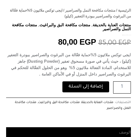
الرئيسية
/
منتجات مكافحة النمل والصراصير
/ ايجى توكس ملاثيون 5%حماية فعّالة
من البرغوث والصراصير ببودرة التعفير (كيلو)
منتجات العناية بالحديقة
,
منتجات مكافحة البق والبراغيث
,
منتجات مكافحة
النمل والصراصير
ايجى توكس ملاثيون 5%حماية فعّالة من البرغوث والصراصير ببودرة التعفير (كيلو)
80,00
EGP
85,00
EGP
ايجى توكس ملاثيون 5%حماية فعّالة من البرغوث والصراصير ببودرة التعفير
(كيلو) ، حيث يأتي في صورة مسحوق تعفير (Dusting Powder) جاهز
للاستخدام، المادة الفعالة ملاثيون 5% وهو من الحلول الفعّالة للتحكم في
البرغوث والصراصير داخل المنزل أو في الأماكن العامة .
إضافة إلى السلة
التصنيفات:
منتجات العناية بالحديقة
,
منتجات مكافحة البق والبراغيث
,
منتجات مكافحة
النمل والصراصير
الوصف