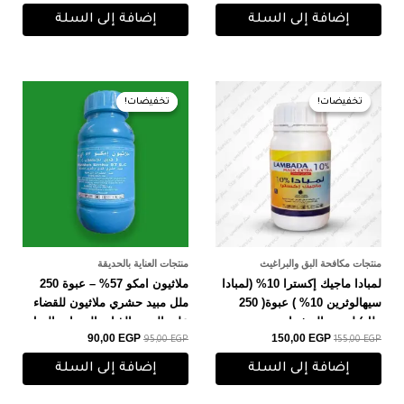
إضافة إلى السلة
إضافة إلى السلة
السعر
السعر
السعر
السعر
الأصلي
الحالي
الأصلي
الحالي
تخفيضات!
تخفيضات!
تخفيضات!
تخفيضات!
هو:
هو:
هو:
هو:
90,00 EGP.
95,00 EGP.
150,00 EGP.
155,00 EGP.
منتجات مكافحة البق والبراغيث
منتجات العناية بالحديقة
لمبادا ماجيك إكسترا 10% (لمبادا
ملاثيون امكو 57% – عبوة 250
سيهالوثرين 10% ) عبوة( 250
ملل مبيد حشري ملاثيون للقضاء
ملل) لجميع الحشرات
على المن والذبابه البيضاء والنمل
90,00
EGP
150,00
EGP
والصراصير
95,00
EGP
155,00
EGP
إضافة إلى السلة
إضافة إلى السلة