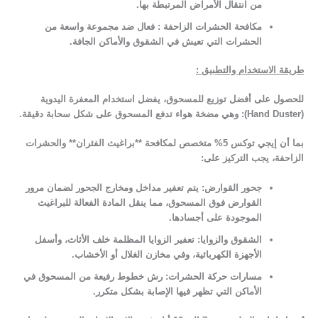
من انتقال الأمراض المرتبطة بها.
مكافحة الحشرات الزاحفة :
فعال ضد مجموعة واسعة من
الحشرات التي تعيش في الشقوق والأماكن الجافة.
طريقة الاستخدام والتطبيق :
للحصول على أفضل توزيع للمسحوق، يفضل استخدام المعفرة اليدوية
(Hand Duster): وهي مضخة هواء تدفع المسحوق على شكل سحابة دقيقة.
بما أن إيجي توكس 5% متخصص لمكافحة **براغيث الفئران** والحشرات
الزاحفة، يجب التركيز على
:
جحور القوارض:
يتم تعفير مداخل ومخارج الجحور لضمان مرور
القوارض فوق المسحوق، مما ينقل المادة الفعالة للبراغيث
الموجودة على أجسادها.
الشقوق والزوايا:
تعفير الزوايا المظلمة خلف الأثاث، وأسفل
الأجهزة الكهربائية، وفي مخازن الغلال أو الأخشاب.
مسارات حركة الحشرات:
رش خطوط رفيعة من المسحوق في
الأماكن التي تظهر فيها الإصابة بشكل متكرر.