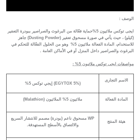
مراجعات (0)
الوصف :
ايجى توكس ملاثيون 5%حماية فعّالة من البرغوث والصراصير ببودرة التعفير
(كيلو) ، حيث يأتي في صورة مسحوق تعفير (Dusting Powder) جاهز
للاستخدام، المادة الفعالة ملاثيون 5% وهو من الحلول الفعّالة للتحكم في
البرغوث والصراصير داخل المنزل أو في الأماكن العامة .
مواصفات ايجى توكس ملاثيون 5% :
الاسم التجارى
(EGYTOX 5%) إيجي توكس 5%
المادة الفعالة
ملاثيون 5% الملاثيون (Malathion)
WP مسحوق ناعم (بودرة) مصمم للانتشار السريع
هيئة المنتج
والالتصاق بالأسطح المستهدفة.