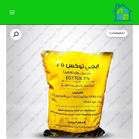
خطي
لى
لمحتوى
كمية
السعر
السعر
ايجى
تخفيضات!
توكس
الأصلي
الحالي
ملاثيون
5%حماية
هو:
هو:
فعّالة
من
80,00 EGP.
85,00 EGP.
البرغوث
والصراصير
ببودرة
التعفير
(كيلو)