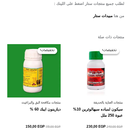
لطلب جمبع منتجات ستار اضغط على اللينك :
من هنا
مبيدات ستار
منتجات ذات صلة
السعر
السعر
السعر
السعر
الأصلي
الحالي
الأصلي
الحالي
تخفيضات!
تخفيضات!
تخفيضات!
تخفيضات!
هو:
هو:
هو:
هو:
150,00 EGP.
170,00 EGP.
230,00 EGP.
240,00 EGP.
منتجات العناية بالحديقة
منتجات مكافحة البق والبراغيث
سيكون لمباده سيهالوثرين 10%
ديازينون ايبك 60 %
عبوة 250 ملل
150,00
EGP
230,00
EGP
170,00
EGP
240,00
EGP