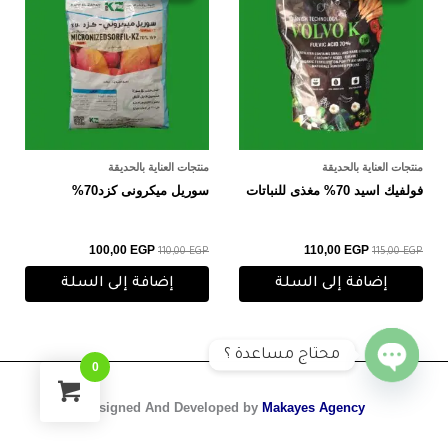
100,00 EGP.
110,00 EGP.
110,00 EGP.
115,00 EGP.
منتجات العناية بالحديقة
منتجات العناية بالحديقة
فولفيك اسيد 70% مغذى للنباتات
سوريل ميكرونى كزد70%
100,00
EGP
110,00
EGP
110,00
EGP
115,00
EGP
إضافة إلى السلة
إضافة إلى السلة
محتاج مساعدة ؟
0
O
p
e
n
c
h
a
t
Designed And Developed by
Makayes Agency
y