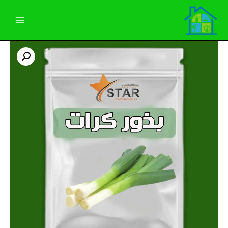
خطي
لى
لمحتوى
كمية
بذور
كرات