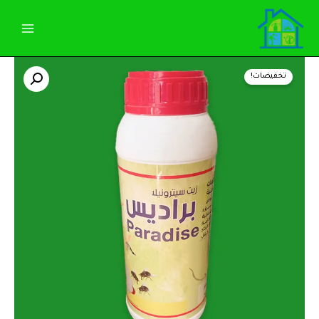
خطي
لى
لمحتوى
كمية
السعر
السعر
براديس
تخفيضات!
(
الأصلي
الحالي
زيت
سيترونيلا)
هو:
هو:
500ملل
للذباب
260,00 EGP.
275,00 EGP.
والناموس