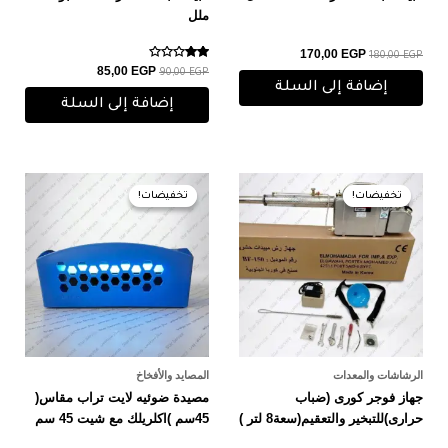
ملل
170,00
EGP
180,00
EGP
تم
85,00
EGP
90,00
EGP
التقييم
إضافة إلى السلة
2.00
من 5
إضافة إلى السلة
السعر
السعر
السعر
السعر
الأصلي
الحالي
الأصلي
الحالي
تخفيضات!
تخفيضات!
تخفيضات!
تخفيضات!
هو:
هو:
هو:
هو:
740,00 EGP.
750,00 EGP.
24.000,00 EGP.
25.000,00 EGP.
الرشاشات والمعدات
المصايد والأفخاخ
جهاز فوجر كورى (ضباب
مصيدة ضوئيه لايت تراب مقاس(
حرارى)للتبخير والتعقيم(سعة8 لتر )
45سم )اكلريلك مع شيت 45 سم
هديه