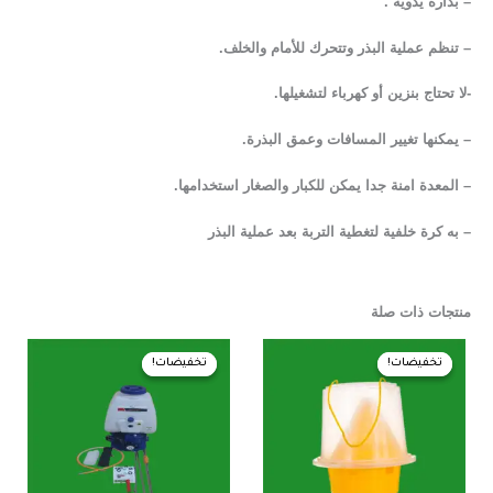
– بذارة يدوية .
– تنظم عملية البذر وتتحرك للأمام والخلف.
-لا تحتاج بنزين أو كهرباء لتشغيلها.
– يمكنها تغيير المسافات وعمق البذرة.
– المعدة امنة جدا يمكن للكبار والصغار استخدامها.
– به كرة خلفية لتغطية التربة بعد عملية البذر
منتجات ذات صلة
السعر
السعر
السعر
السعر
الأصلي
الحالي
الأصلي
الحالي
تخفيضات!
تخفيضات!
تخفيضات!
تخفيضات!
هو:
هو:
هو:
هو:
3.950,00 EGP.
4.000,00 EGP.
50,00 EGP.
55,00 EGP.