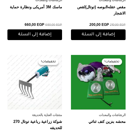
الرشاشات والمعدات
الرشاشات والمعدات
مقص عقله8بوصه (توتال)لقص
ماسك 3M أمريكى ونظارة حماية
الاشجار
660,00
EGP
200,00
EGP
680,00
EGP
210,00
EGP
إضافة إلى السلة
إضافة إلى السلة
السعر
السعر
السعر
السعر
الأصلي
الحالي
الأصلي
الحالي
تخفيضات!
تخفيضات!
تخفيضات!
تخفيضات!
هو:
هو:
هو:
هو:
160,00 EGP.
180,00 EGP.
2.900,00 EGP.
3.000,00 EGP.
الرشاشات والمعدات
منتجات العناية بالحديقة
محشه بنزين كتف ثنائي
شوكة زراعية رباعية توتال 270
للحديقه