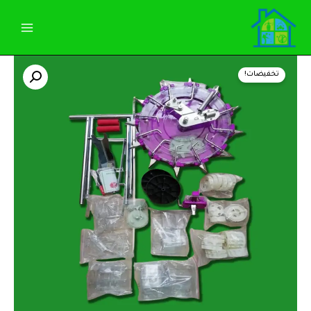
خطي
لى
لمحتوى
كمية
السعر
السعر
بلانتر
تخفيضات!
زراعى
الأصلي
الحالي
لزراعه
البزور
هو:
هو:
حديد
3.400,00 EGP.
3.500,00 EGP.