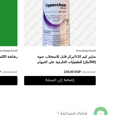
ncategorized
Uncategorized
سايبر كيم 10%مركز قابل للاستحلاب عبوة
رشاشة 20لتر كهربا ومانيوال بطارية ماركة مكة
(500ملل) للطفيليات الخارجية على الحيوان
P
230,00
EGP
2.100,00
EGP
250,00
EGP
إضافة إلى السلة
محتاج مساعدة ؟