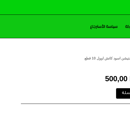
كة
سياسة الأسترجاع
يشن اسود كاتش اوول 10 قطع
السعر
ي
الحالي
500,00
هو:
سلة
500,00 EGP.
510