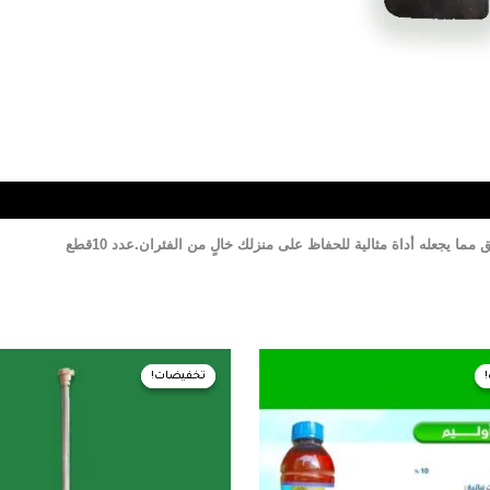
 يجعله أداة مثالية للحفاظ على منزلك خالٍ من الفئران.عدد 10قطع
عر
السعر
السعر
السعر
صلي
الحالي
الأصلي
الحالي
تخفيضات!
تخفيضات!
هو:
هو:
هو:
310,00 EGP.
320,00 EGP.
95,00 EGP.
100,00 