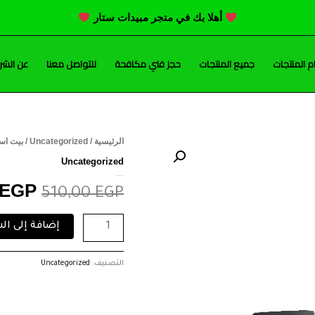
أهلا بك في متجر مبيدات ستار
 المنتجات
جميع المنتجات
حجز فني مكافحة
للتواصل معنا
عن الشر
كمية
الرئيسية
/
Uncategorized
/ بيت است
السعر
بيت
Uncategorized
استيشن
الأصل
بيت استيشن اسود كاتش اوول 10 قطع
اسود
EGP
510,00
EGP
كاتش
هو:
اوول
إضافة إلى ال
10
,00 EGP.
قطع
التصنيف:
Uncategorized