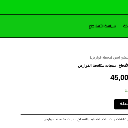
كة
سياسة الأسترجاع
يشن اسود (محطة قوارض)
السعر
أفخاخ
,
منتجات مكافحة القوارض
الحالي
45,0
هو:
45,00 EGP.
سلة
رشاشات والمعدات
,
المصايد والأفخاخ
,
منتجات مكافحة القوارض