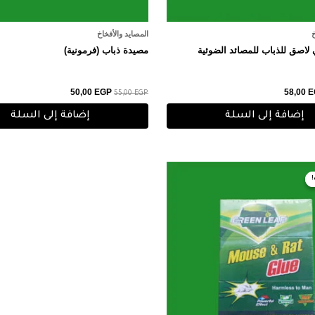
خ
المصايد والأفخاخ
لاصق للذباب للمصائد الضوئية
مصيدة ذباب (فرمونية)
50,00
EGP
58,00
E
55,00
EGP
إضافة إلى السلة
إضافة إلى السلة
عر
السعر
صلي
الحالي
هو:
40,00 EGP.
50,0