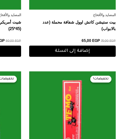
المصايد والأفخاخ
المصايد والأفخا
بيت ستيشن كاتش اوول شفافة محملة (عدد
شيت أمريكي 
بالابواب)
(45*25)
GP
65,00
EGP
60,00
EGP
70,00
EGP
إضافة إلى السلة
السعر
السعر
الس
الأصلي
الحالي
الأ
تخفيضات!
تخفيضات!
تخفيضات!
تخفيضات!
هو:
هو:
هو:
0 EGP.
45,00 EGP.
50,00 EGP.