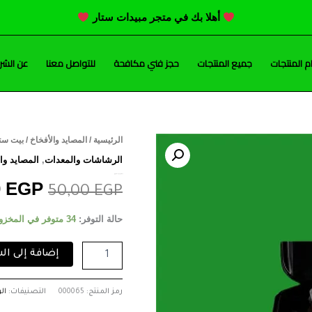
أهلا بك في متجر مبيدات ستار
 المنتجات
جميع المنتجات
حجز فني مكافحة
للتواصل معنا
عن الشر
كمية
الرئيسية
/
المصايد والأفخاخ
/ بيت ست
السعر
بيت
الرشاشات والمعدات
,
المصايد وال
ستيشن
الأصلي
بيت ستيشن اسود (محطة قوارض)
اسود
0
EGP
50,00
EGP
(محطة
هو:
قوارض)
حالة التوفر:
34 متوفر في المخزون
50,00 EGP.
إضافة إلى ال
رمز المنتج:
000065
التصنيفات:
ال