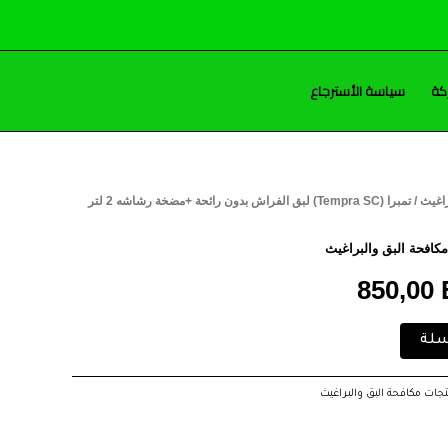
كة
سياسة الأسترجاع
راغيث
/ تمبرا (Tempra SC) لبق الفراش بدون رائحة +مضخة رشاشه 2 لتر
ر
السعر
لي
الحالي
كافحة البق والبراغيث
850,00
هو:
850,00 EGP.
860,
سلة
تجات مكافحة البق والبراغيث