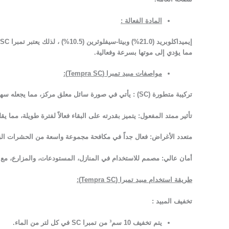
المادة الفعالة :
إيميداكلوبريد (21.0%) وبيتا-سيفلوثرين (10.5%) ،
مما يؤدي إلى موتها بسرعة وفعالية.
مواصفات مبيد تمبرا (
Tempra SC
):
تركيبة متطورة
(SC)
:
يأتي في صورة سائل معلق مركز، مما يجعله سهل ال
تأثير ممتد المفعول:
يتميز بقدرته على البقاء فعالاً لفترة طويلة، مما 
متعدد الأغراض:
فعال جداً في مكافحة مجموعة واسعة من الحشرات الزا
أمان عالي:
مصمم للاستخدام في المنازل، المستودعات، والمزارع، مع م
طريقة استخدام مبيد تمبرا (Tempra SC)
:
تخفيف المبيد
:
يتم تخفيف 10 سم³ من تمبرا SC في كل لتر من الماء.