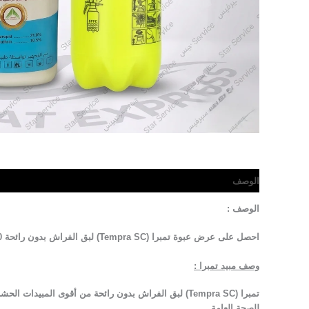
الوصف
مراجعات (0)
الوصف :
احصل على عرض عبوة تمبرا (Tempra SC) لبق الفراش بدون رائحة 500 ملل + بخاخة مضخة رشاشه 2 لتر هذه الرشاشة مصممة لتوفير أقصى درجات الراحة والكفاءة بفضل نظام الضغط العالي وسهولة الاستخدام.
وصف مبيد تمبرا :
للصحة العامة.