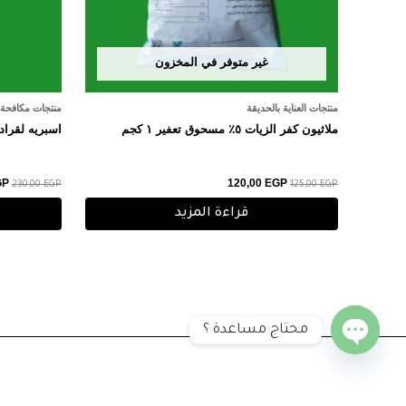
غير متوفر في المخزون
منتجات العناية بالحديقة
منتجات مكافحة ا
ملاثيون كفر الزيات ٥٪ مسحوق تعفير ١ كجم
اسبريه لقراد
GP
120,00
EGP
230,00
EGP
125,00
EGP
قراءة المزيد
محتاج مساعدة ؟
Open
chaty