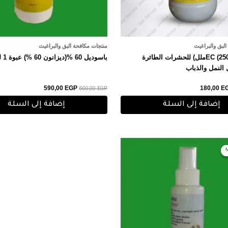
لبق والبراغيث
منتجات مكافحة البق والبراغيث
الفازد 10% EC (250ملل) للحشرات الطائرة
باسوديل 60 %(ديزانون 60 %) عبوة 1 لتر
 النمل والذباب
590,00
EGP
180,00
E
600,00
EGP
إضافة إلى السلة
إضافة إلى السلة
سعر
السعر
أصلي
الحالي
هو:
220,00 EGP.
230,00 