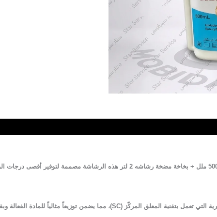
تمبرا (Tempra SC) لبق الفراش بدون رائحة من أقوى المبيدات الحشرية التي تعمل بتقنية 