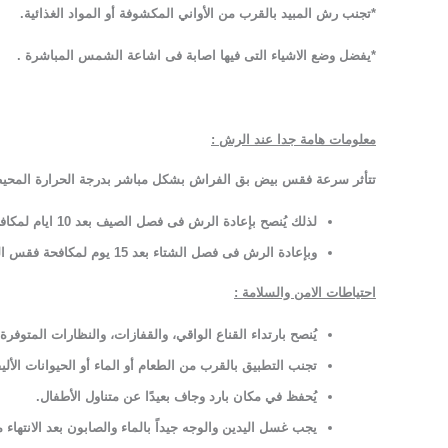
*تجنب رش المبيد بالقرب من الأواني المكشوفة أو المواد الغذائية
.
*يفضل وضع الاشياء التى فيها اصابة فى اشاعة الشمس المباشرة .
معلومات هامة جدا عند الرش :
تتأثر سرعة فقس بيض بق الفراش بشكل مباشر بدرجة الحرارة المحيطة؛ ح
لذلك يُنصح بإعادة الرش فى فصل الصيف بعد 10 ايام لمكافحة فقس البيض والأجيال الجديدة من البق
وبإعادة الرش فى فصل الشتاء بعد 15 يوم لمكافحة فقس البيض والأجيال الجديدة من البق .
احتياطات الامن والسلامة
:
يُنصح بارتداء القناع الواقي، والقفازات، والنظارات المتوفرة
تجنب التطبيق بالقرب من الطعام أو الماء أو الحيوانات الألي
يُحفظ في مكان بارد وجاف بعيدًا عن متناول الأطفال
.
يجب غسل اليدين والوجه جيداً بالماء والصابون بعد الانتهاء 