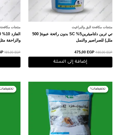
منتجات مكافحة البق والبراغيث
منتجات مكافحة ا
تي ثرين دلتاميثرين5% SC بدون رائحة عبوة( 500
ملل) للصراصير والنمل
والزاحفة مثل
GP
475,00
EGP
185,00
EGP
480,00
EGP
إضافة إلى السلة
السعر
السعر
ال
الأصلي
الحالي
ال
تخفيضات!
تخفيضات!
تخفيضات!
تخفيضات!
هو:
هو:
هو:
EGP.
120,00 EGP.
125,00 EGP.