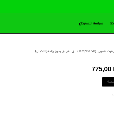
كة
سياسة الأسترجاع
راغيث
/ تمبريد (Temprid SC) لبق الفراش بدون رائحة(500ملل)
ر
السعر
ي
الحالي
775,00
هو:
سلة
775,00 EGP.
780
ث