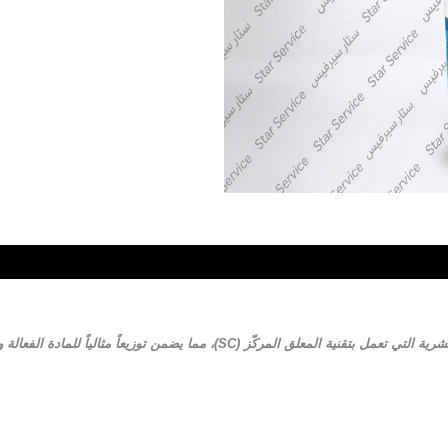
تمبريد (Temprid SC) لبق الفراش بدون رائحة من أقوى المبيدات الحشرية التي تعمل ب