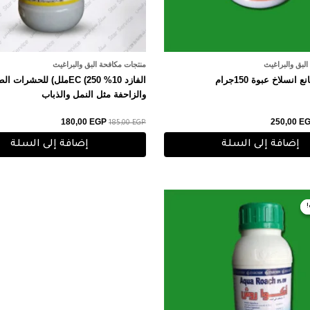
لبق والبراغيث
منتجات مكافحة البق والبراغيث
نسلاخ عبوة 150جرام
الفازد 10% EC (250ملل) للحشرات 
والزاحفة مثل النمل والذباب
180,00
EGP
250,00
E
185,00
EGP
إضافة إلى السلة
إضافة إلى السلة
سعر
السعر
أصلي
الحالي
:
هو:
275,00 EGP.
280,00 E