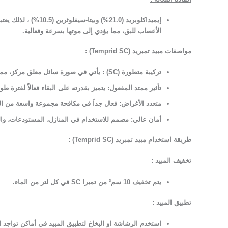
إيميداكلوبريد (21.0%) وبيتا-سيفلوثرين (10.5%) ،
الأعصاب للبق، مما يؤدي إلى موتها بسرعة وفعالية.
مواصفات مبيد تمبريد (Temprid SC)
:
تركيبة متطورة
(SC)
:
يأتي في صورة سائل معلق مركز، مما يج
تأثير ممتد المفعول:
يتميز بقدرته على البقاء فعالاً لفترة 
متعدد الأغراض:
فعال جداً في مكافحة مجموعة واسعة من ال
أمان عالي:
مصمم للاستخدام في المنازل، المستودعات، والم
طريقة استخدام مبيد تمبريد (Temprid SC)
:
تخفيف المبيد
:
يتم تخفيف 10 سم³ من تمبرا SC في كل لتر من الماء.
تطبيق المبيد
:
استخدم الرشاشة او البخاخ لتطبيق المبيد في أماكن تواجد ا