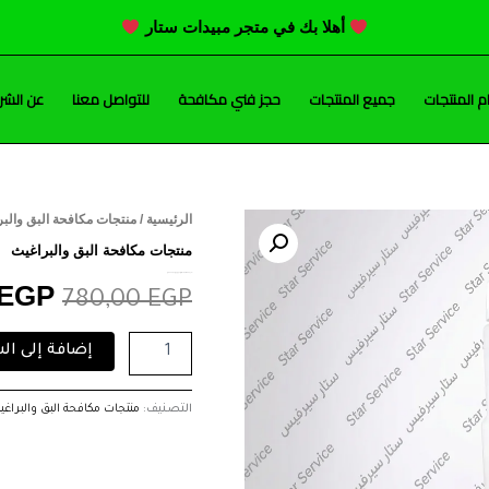
أهلا بك في متجر مبيدات ستار
 المنتجات
جميع المنتجات
حجز فني مكافحة
للتواصل معنا
عن الشر
كمية
الرئيسية
/
منتجات مكافحة البق والب
السع
تمبريد
منتجات مكافحة البق والبراغيث
(Temprid
الأصل
تمبريد (Temprid SC) لبق الفراش بدون رائحة(500ملل)
SC)
EGP
780,00
EGP
لبق
هو:
الفراش
إضافة إلى ال
بدون
,00 EGP.
رائحة(500ملل)
التصنيف:
منتجات مكافحة البق والبراغي