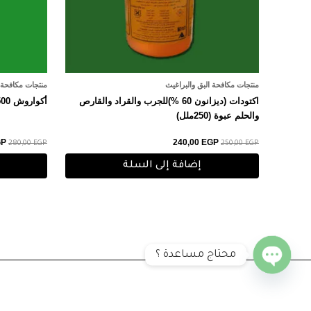
منتجات مكافحة البق والبراغيث
منتجات مكافحة ا
اكتودات (ديزانون 60 %)للجرب والقراد والقارص
أكواروش EW (500ملل) للحشرات الزاحفه
والحلم عبوة (250ملل)
GP
240,00
EGP
280,00
EGP
250,00
EGP
إضافة إلى السلة
محتاج مساعدة ؟
O
p
e
n
h
a
c
ty