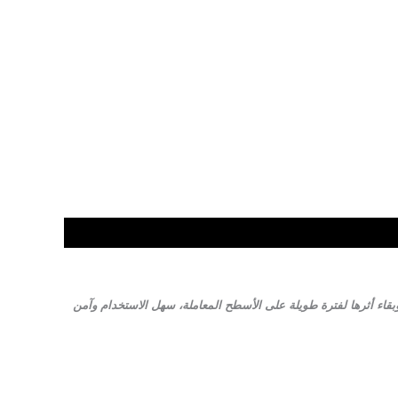
تقنية المعلق المركّز (SC)، مما يضمن توزيعاً مثالياً للمادة الفعالة وبقاء أثرها لفترة طويلة على الأسطح المعاملة، سهل الاستخدام وآمن