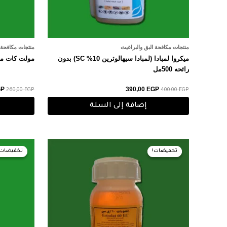
منتجات مكافحة البق والبراغيث
منتجات مكافحة ا
ميكروا لمبادا (لمبادا سيهالوثرين 10% SC) بدون
مولت كات مانع ا
رائحه 500مل
GP
390,00
EGP
260,00
EGP
400,00
EGP
إضافة إلى السلة
السعر
السعر
ال
الأصلي
الحالي
ال
تخفيضات!
تخفيضات!
تخفيضات!
تخفيضات!
هو:
هو:
هو
GP.
240,00 EGP.
250,00 EGP.