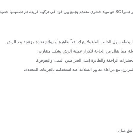
لذلك يعتبر تمبرا SC هو مبيد حشرى متقدم يجمع بين قوة في تركيبة فريدة تم تصمي
عله سهل الخلط بالماء ولا يترك بقعاً ظاهرة أو روائح نفاذة مزعجة بعد الرش.
طويلة، مما يقلل من الحاجة لتكرار عملية الرش بشكل متقارب.
حشرات الزاحفة والطائرة (مثل الصراصير، النمل، والبعوض).
زارع، مع مراعاة معايير السلامة عند استخدامه بالجرعات المحددة.
لبق مثل
: