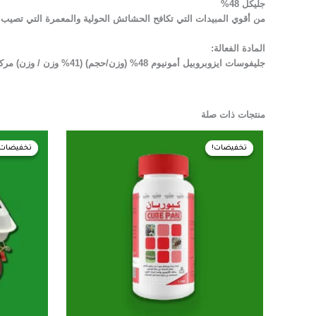
جليكل 48%
من أقوي المبيدات التي تكافح الحشائش الحولية والمعمرة التي تصيب حدا
المادة الفعالة:
جليفوسات ايزوبروبيل أمونيوم 48% (وزن/حجم) (41% وزن / وزن) مركز قابل للذوبان في الماء
منتجات ذات صلة
السعر
السعر
ا
الأصلي
الحالي
ا
تخفيضات!
تخفيضات!
تخفيضات!
تخفيضات!
هو:
هو:
ه
.
185,00 EGP.
190,00 EGP.