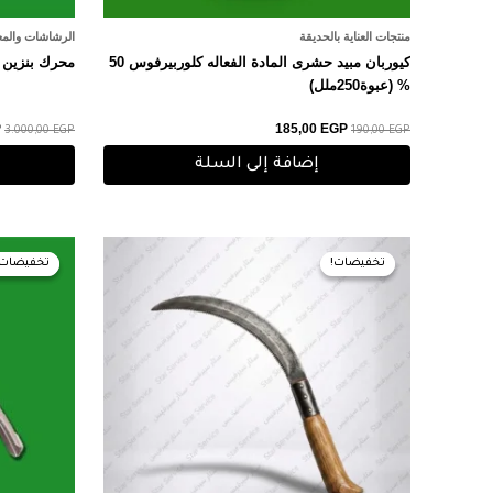
منتجات العناية بالحديقة
الرشاشات والم
كيوربان مبيد حشرى المادة الفعاله كلوربيرفوس 50
محرك بنزين 6.5 حصان
% (عبوة250ملل)
P
185,00
EGP
3.000,00
EGP
190,00
EGP
إضافة إلى السلة
السعر
السعر
الس
الأصلي
الحالي
الأ
تخفيضات!
تخفيضات!
تخفيضات!
تخفيضات!
هو:
هو:
هو:
0 EGP.
35,00 EGP.
40,00 EGP.