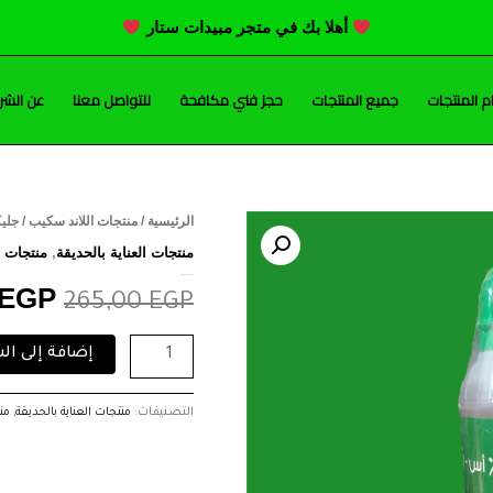
أهلا بك في متجر مبيدات ستار
 المنتجات
جميع المنتجات
حجز فني مكافحة
للتواصل معنا
عن الشر
كمية
الرئيسية
/
منتجات اللاند سكيب
/ جليكل 48% مبيد 
السع
جليكل
منتجات العناية بالحديقة
,
منتجات ا
48%
الأصل
جليكل 48% مبيد حشائش (لتر)
مبيد
EGP
265,00
EGP
حشائش
هو:
(لتر)
إضافة إلى ال
,00 EGP.
التصنيفات:
منتجات العناية بالحديقة
,
من