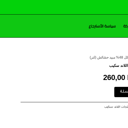
كة
سياسة الأسترجاع
حشائش (لتر)
ر
السعر
للاند سكيب
ي
الحالي
260,00
هو:
سلة
260,00 EGP.
265
تجات اللاند سكيب