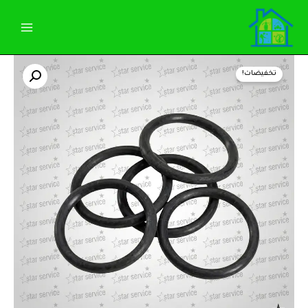
خطي
لى
لمحتوى
كمية
السعر
السعر
جوان
تخفيضات!
مكبس
الأصلي
الحالي
خارجي
رشاشة
هو:
هو:
سويس
مكس
380,00 EGP.
400,00 EGP.