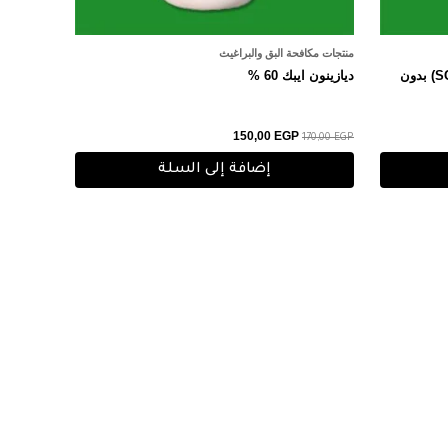
منتجات مكافحة البق والبراغيث
ميكروا لمبادا (لمبادا سيهالوثرين 10% SC) بدون
ديازينون ايبك 60 %
150,00
EGP
170,00
EGP
إضافة إلى السلة