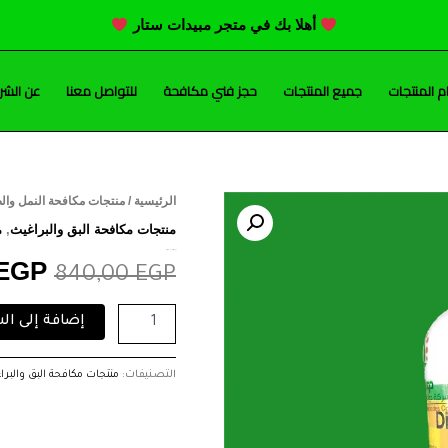
أهلا بك في متجر مبيدات ستار
 المنتجات
جميع المنتجات
حجز فني مكافحة
للتواصل معنا
عن الشر
كمية
الرئيسية
/
منتجات مكافحة النمل وال
السع
ديزانون
منتجات مكافحة البق والبراغيث
,
م
دوانا
الأص
ديزانون دوانا ديزانون 60%(لتر)
ديزانون
EGP
840,00
EGP
60%
هو:
(لتر)
إضافة إلى ال
00 EGP.
التصنيفات:
منتجات مكافحة البق والبرا