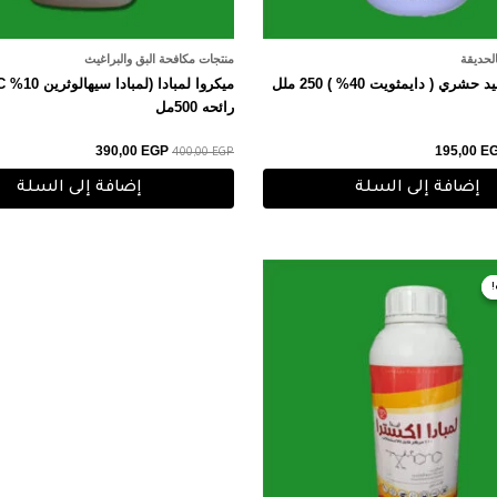
الحديقة
منتجات مكافحة البق والبراغيث
ري ( دايمثويت 40% ) 250 ملل
رائحه 500مل
390,00
EGP
195,00
E
400,00
EGP
إضافة إلى السلة
إضافة إلى السلة
سعر
السعر
أصلي
الحالي
هو:
540,00 EGP.
550,00 