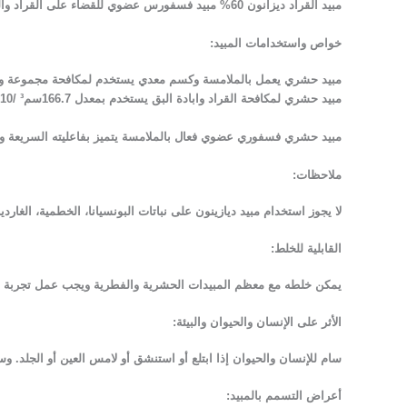
مبيد القراد ديزانون 60% مبيد فسفورس عضوي للقضاء على القراد والبق ومجموعه كبيره من الحشرات وتم تطبيقه بنجاح للقضاء على القراد وبق الفراش والقضاء على حشرة قمل الكتب
خواص واستخدامات المبيد:
مبيد حشري يعمل بالملامسة وكسم معدي يستخدم لمكافحة مجموعة و
مبيد حشري لمكافحة القراد وابادة البق يستخدم بمعدل 166.7سم³ /10 لتر ماء.
مبيد حشري فسفوري عضوي فعال بالملامسة يتميز بفاعليته السريعة وأثر
ملاحظات:
لا يجوز استخدام مبيد ديازينون على نباتات البونسيانا، الخطمية، الغارديني
القابلية للخلط:
يمكن خلطه مع معظم المبيدات الحشرية والفطرية ويجب عمل تجربة مصغر
الأثر على الإنسان والحيوان والبيئة:
سام للإنسان والحيوان إذا ابتلع أو استنشق أو لامس العين أو الجلد. و
أعراض التسمم بالمبيد: