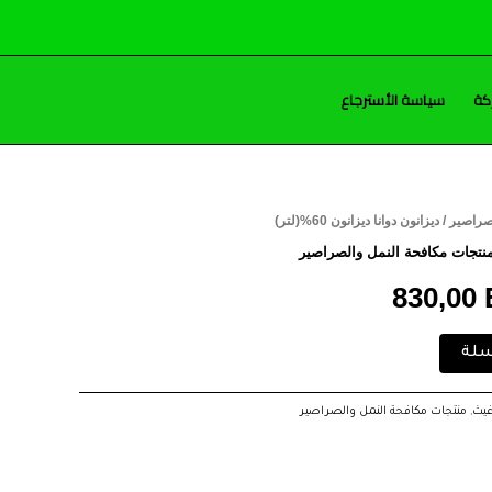
كة
سياسة الأسترجاع
صراصير
/ ديزانون دوانا ديزانون 60%(لتر)
ر
السعر
نتجات مكافحة النمل والصراصير
لي
الحالي
830,00
هو:
سلة
830,00 EGP.
840,
غيث
,
منتجات مكافحة النمل والصراصير