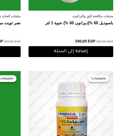
منتجات مكافحة البق والبراغيث
منتجات العناية ب
باسوديل 60 %(ديزانون 60 %) عبوة 1 لتر
نصر ثويت مبيد حش
GP
590,00
EGP
200,00
EGP
600,00
EGP
إضافة إلى السلة
السعر
السعر
ال
الأصلي
الحالي
ال
تخفيضات!
تخفيضات!
تخفيضات!
تخفيضات!
هو:
هو:
هو:
EGP.
150,00 EGP.
155,00 EGP.