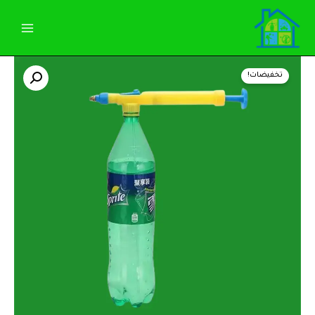
خطي
لى
لمحتوى
كمية
السعر
السعر
رشاشة
تخفيضات!
زجاجة
الأصلي
الحالي
بلاستيك
هو:
هو:
45,00 EGP.
50,00 EGP.