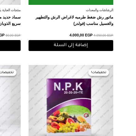
الرشاشات والمعدات
منتجات العناية ب
ماتور رش ضغط طرمبه لاغراض الرش والتطهير
والغسيل مناسب (فولدر)
سريع الذوبان
GP
4.000,00
EGP
60,00
EGP
4.050,00
EGP
إضافة إلى السلة
السعر
السعر
الس
الأصلي
الحالي
الأ
تخفيضات!
تخفيضات!
تخفيضات!
تخفيضات!
هو:
هو:
هو:
0 EGP.
50,00 EGP.
60,00 EGP.