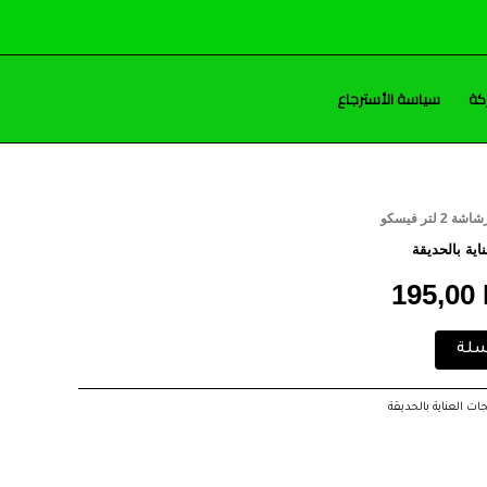
كة
سياسة الأسترجاع
شة 2 لتر فيسكو
ر
السعر
اية بالحديقة
ي
الحالي
195,00
هو:
سلة
195,00 EGP.
200
ات العناية بالحديقة