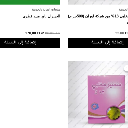
الحديقة
منتجات العناية بالحديقة
سماد حديد مخلبي 13% من شركة لوران (500جرام)
الجينرال باور مبيد فطري
170,00
EGP
55,00
E
190,00
EGP
إضافة إلى السلة
إضافة إلى السلة
عر
السعر
صلي
الحالي
هو:
55,00 EGP.
60,0