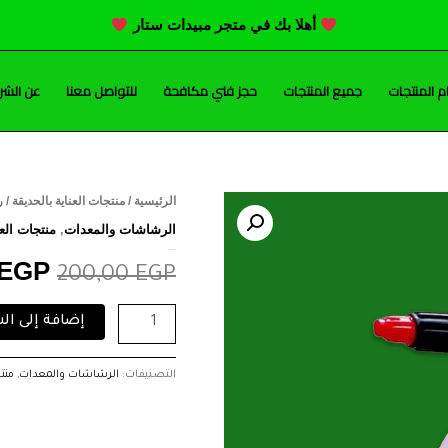
أهلا بك في متجر مبيدات ستار
 المنتجات
جميع المنتجات
حجز فني مكافحة
للتواصل معنا
عن الشر
كمية
الرئيسية
/
منتجات العناية بالحديقة
/ رشا
السع
رشاشة
الرشاشات والمعدات
,
منتجات العن
2
الأصل
رشاشة 2 لتر فيسكو
لتر
EGP
200,00
EGP
فيسكو
هو:
إضافة إلى ال
,00 EGP.
التصنيفات:
الرشاشات والمعدات
,
منتج