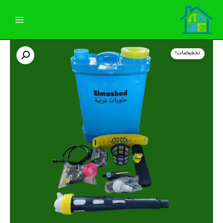
خطي
لى
لمحتوى
كمية
السعر
السعر
رشاشة
تخفيضات!
20لتر
الأصلي
الحالي
حلويات
غربية
هو:
هو:
1.800,00 EGP.
1.850,00 EGP.