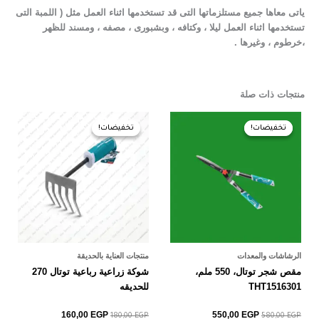
ياتى معاها جميع مستلزماتها التى قد تستخدمها اثناء العمل مثل ( اللمبة التى
تستخدمها اثناء العمل ليلا ، وكتافه ، وبشبورى ، مصفه ، ومسند للظهر
،خرطوم ، وغيرها .
منتجات ذات صلة
السعر
السعر
السعر
السعر
الأصلي
الحالي
الأصلي
الحالي
تخفيضات!
تخفيضات!
تخفيضات!
تخفيضات!
هو:
هو:
هو:
هو:
160,00 EGP.
180,00 EGP.
550,00 EGP.
580,00 EGP.
الرشاشات والمعدات
منتجات العناية بالحديقة
مقص شجر توتال، 550 ملم،
شوكة زراعية رباعية توتال 270
THT1516301
للحديقه
160,00
EGP
550,00
EGP
180,00
EGP
580,00
EGP