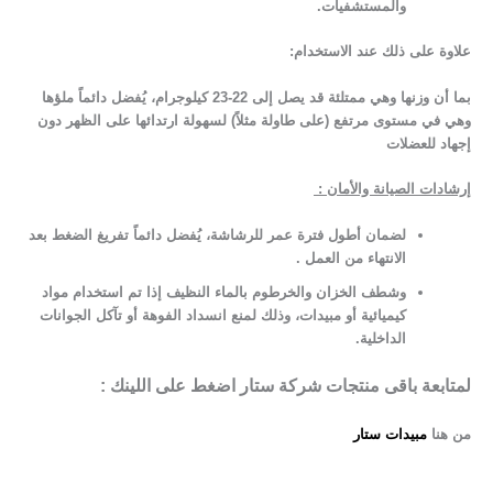
والمستشفيات.
​علاوة على ذلك
عند الاستخدام
:
​بما أن وزنها وهي ممتلئة قد يصل إلى 22-23 كيلوجرام، يُفضل دائماً ملؤها
وهي في مستوى مرتفع (على طاولة مثلاً) لسهولة ارتدائها على الظهر دون
إجهاد للعضلات
إرشادات الصيانة والأمان :
لضمان أطول فترة عمر للرشاشة، يُفضل دائماً تفريغ الضغط بعد
الانتهاء من العمل .
وشطف الخزان والخرطوم بالماء النظيف إذا تم استخدام مواد
كيميائية أو مبيدات، وذلك لمنع انسداد الفوهة أو تآكل الجوانات
الداخلية.
لمتابعة باقى منتجات شركة ستار اضغط على اللينك :
من هنا
مبيدات ستار