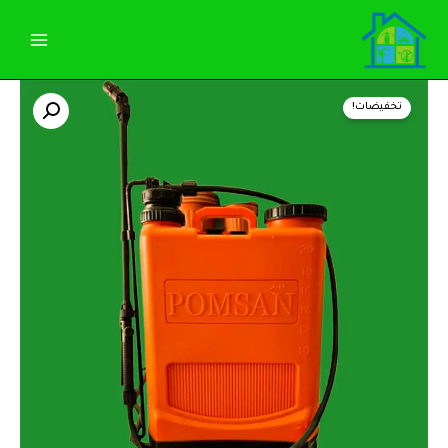
خطي
لى
لمحتوى
كمية
السعر
السعر
رشاشة
تخفيضات!
20
الأصلي
الحالي
لتر
تركي
هو:
هو:
1.450,00 EGP.
1.600,00 EGP.