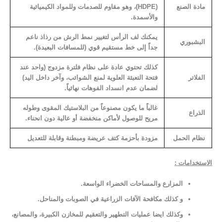
مادة الصنع
(
HDPE
)، وهو مقاوم للصدمات وللمواد الكيميائية
والأسمدة.
يمكنك لف الرأس لتغيير نمط الرش من رذاذ ناعم
البشبوري
جداً إلى خط مستقيم قوي (للمسافات البعيدة).
كذلك تحتوي عادة على نظام فلترة مزدوج (واحد عند
الفلاتر
فتحة التعبئة العلوية لمنع الشوائب، وآخر داخل اليد)
لضمان عدم انسداد الفوهات نهائياً.
غالباً ما يكون مصنوعاً من البلاستيك المقوى وطوله
الذراع
مريح للوصول لأماكن منخفضة أو عالية دون انحناء.
نظام الحمل
مزودة بأحزمة كتف عريضة ومبطنة وقابلة للتعديل
الاستخدامات :
​المزارع والمساحات الخضراء الواسعة.
​و كذلك مكافحة الآفات الزراعية في الصوبات والمناحل.
​وكذلك ايضا عمليات التطهير والتعقيم للمخازن الكبيرة، والمصانع،