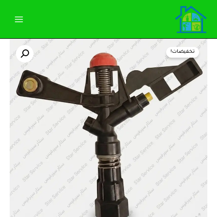
خطي
لى
لمحتوى
كمية
السعر
السعر
رشاش
تخفيضات!
ثلاث
الأصلي
الحالي
ارباع
عصفورة
هو:
هو:
احمر
متحرك
100,00 EGP.
110,00 EGP.
لرى
النباتات
فى
جميع
الاتجهات