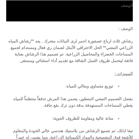
الوصف
مراجعات (0)
الوصف :
رشاش ثلاث ارباع عصفورة احمر لرى النباتات متحرك . يعد **رشاش المياه
الزراعي النبضي** الحل الاحترافي الأمثل لضمان ري فعال ومستدام لجميع
المساحات الخضراء والمحاصيل الزراعية. تم تصميم هذا الرشاش بعناية
فائقة ليتحمل ظروف العمل الشاقة مع تقديم أداء استثنائي ومستقر.
المميزات :
توزيع متساوي ومثالي للمياه:
بفضل التصميم النبضي المتطور، يضمن هذا المرش تدفقاً منتظماً للمياه
يغطي المساحات المستهدفة بدقة دون ترك بقع جافة.
متانة عالية ومقاومة للظروف الجوية:
تبعا لذلك، تم تصنيع الرشاش من بلاستيك هندسي عالي الجودة والمقاوم
للأشعة فوق البنفسجية والمواد الكيميائية الزراعية، مما يضمن له عمراً