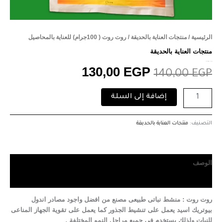
الرئيسية
/
منتجات العناية بالحديقة
/ روت روت ( 100جرام) للعناية بالمحاصيل
منتجات العناية بالحديقة
روت روت ( 100جرام) للعناية بالمحاصيل
130,00
EGP
140,00
EGP
إضافة إلى السلة
التصنيف:
منتجات العناية بالحديقة
الوصف
مراجعات (0)
روت روت
: منشط نباتى طبيعى مصنع من افضل واجود مصادر اندول
بيوتريك اسيد يعمل على تنشيط الجذور كما يعمل على تقوية الجهاز المناعى
للنبات ولذلك يستخدم فى جميع مراحل النمو المختلفة .