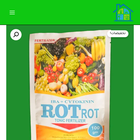
خطي
لى
لمحتوى
كمية
السعر
السعر
روت
تخفيضات!
روت
الأصلي
الحالي
(
100جرام)
هو:
هو:
للعناية
بالمحاصيل
130,00 EGP.
140,00 EGP.