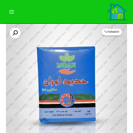
خطي
لى
لمحتوى
كمية
السعر
السعر
سماد
تخفيضات!
حديد
الأصلي
الحالي
مخلبي
13%
هو:
هو:
من
شركة
55,00 EGP.
60,00 EGP.
لوران
(500جرام)
سريع
الذوبان