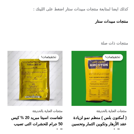
كذلك ايضا لمتابعة منتجات مبيدات ستار اضغط على اللينك :
منتجات مبيدات ستار
منتجات ذات صلة
السعر
السعر
السعر
السعر
الأصلي
الحالي
الأصلي
الحالي
تخفيضات!
تخفيضات!
تخفيضات!
تخفيضات!
هو:
هو:
هو:
هو:
40,00 EGP.
45,00 EGP.
140,00 EGP.
160,00 EGP.
منتجات العناية بالحديقة
منتجات العناية بالحديقة
( أمكتون بلس ) منظم نمو لزيادة
تلفاست اسيتا مبريد 20 % كيس
عقد الأزهار وتكوين الثمار وتحسين
50 جرام للحشرات التى تصيب
نمو النبات
النبات