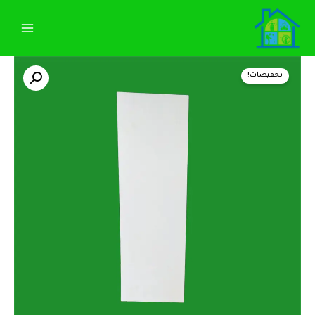
خطي
لى
لمحتوى
كمية
السعر
السعر
شيت
تخفيضات!
لاصق
الأصلي
الحالي
مستورد
45سم
هو:
هو:
للمصايد
الضوئيه
30,00 EGP.
40,00 EGP.