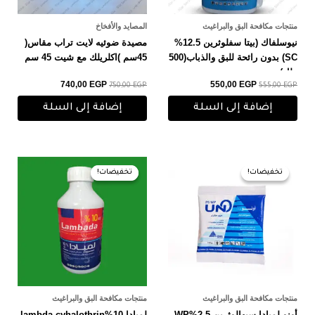
منتجات مكافحة البق والبراغيث
المصايد والأفخاخ
نيوسلفاك (بيتا سفلوثرين 12.5%
مصيدة ضوئيه لايت تراب مقاس(
SC) بدون رائحة للبق والذباب(500
45سم )اكلريلك مع شيت 45 سم
ملل)
هديه
740,00
EGP
550,00
EGP
750,00
EGP
555,00
EGP
إضافة إلى السلة
إضافة إلى السلة
السعر
السعر
السعر
السعر
الأصلي
الحالي
الأصلي
الحالي
تخفيضات!
تخفيضات!
تخفيضات!
تخفيضات!
هو:
هو:
هو:
هو:
400,00 EGP.
410,00 EGP.
85,00 EGP.
90,00 EGP.
منتجات مكافحة البق والبراغيث
منتجات مكافحة البق والبراغيث
أونو لمبادا سيهالوثرين 2.5%WP
لمبادا 10%lambda-cyhalothrin