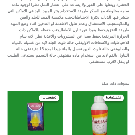
الحشرة ويقتلها على الفور ولا يساعد على انتشار النمل نظرا لوجود ماده
سامه مخلوطة مع السكر طريقة الاستخدام ينثر المبيد باليد في الاماكن التي
ينتشر فيها الذباب بكثرة الاحتياطياتتجنب ملامسة المبيد للجلد والعين
والملابستجنب الاستنشاق وعدم تناول الاطعمة او التدخين اثناء وضع المبيد
طريقة التخزينيحفظ بعيدا عن تناول الاطفاليجنب حفظه بالاماكن ذات
الحرارة المرتفعةيحفظ بعيدا عن المشروبات والاغذية نظرا لانه سام
للاحتياطيات والاسعافات الاوليةفي حالة تلوث الجلد لابد من غسيله بالمياه
والصابونفي حالة تلوث العين تغسل بالماء جيدا لمدة 15 دقيقةفي حالة
التناول بالفم لابد من استخدام ماده مقيئهفي حالة التسمم يستدعى الطبيب
او ينقل لاقرب مستشفى
منتجات ذات صلة
السعر
السعر
السعر
السعر
الأصلي
الحالي
الأصلي
الحالي
تخفيضات!
تخفيضات!
تخفيضات!
تخفيضات!
هو:
هو:
هو:
هو:
10,00 EGP.
11,00 EGP.
540,00 EGP.
550,00 EGP.