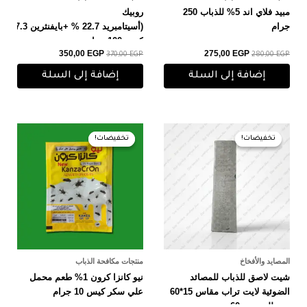
مبيد فلاي اند 5% للذباب 250
روبيك
جرام
(أسيتامبريد 22.7 % +بايفنثرين 27.3
كيس 100 جرام
350,00
EGP
275,00
EGP
370,00
EGP
280,00
EGP
إضافة إلى السلة
إضافة إلى السلة
السعر
السعر
السعر
السعر
الأصلي
الحالي
الأصلي
الحالي
تخفيضات!
تخفيضات!
تخفيضات!
تخفيضات!
هو:
هو:
هو:
هو:
25,00 EGP.
30,00 EGP.
35,00 EGP.
45,00 EGP.
المصايد والأفخاخ
منتجات مكافحة الذباب
شيت لاصق للذباب للمصائد
نيو كانزا كرون 1% طعم محمل
الضوئية لايت تراب مقاس 15*60
علي سكر كيس 10 جرام
سم للمصيده 60 سم