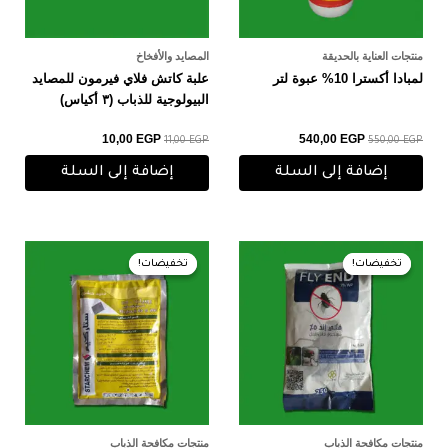
منتجات العناية بالحديقة
المصايد والأفخاخ
لمبادا أكسترا 10% عبوة لتر
علبة كاتش فلاي فيرمون للمصايد
البيولوجية للذباب (٣ أكياس)
10,00
EGP
540,00
EGP
11,00
EGP
550,00
EGP
إضافة إلى السلة
إضافة إلى السلة
السعر
السعر
السعر
السعر
الأصلي
الحالي
الأصلي
الحالي
تخفيضات!
تخفيضات!
تخفيضات!
تخفيضات!
هو:
هو:
هو:
هو:
350,00 EGP.
370,00 EGP.
275,00 EGP.
280,00 EGP.
منتجات مكافحة الذباب
منتجات مكافحة الذباب