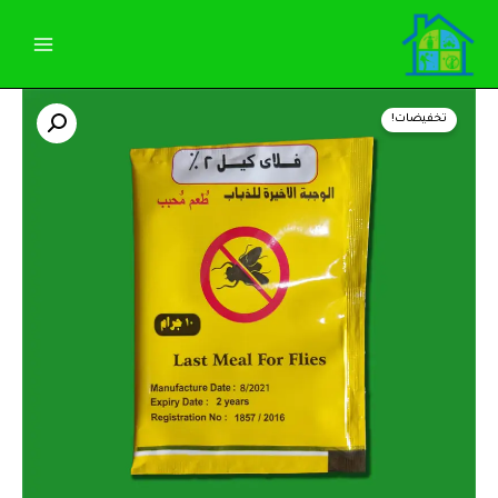
خطي
لى
لمحتوى
كمية
السعر
السعر
فلاى
تخفيضات!
كيل
الأصلي
الحالي
المبيد
طعم
هو:
هو:
محمل
على
15,00 EGP.
20,00 EGP.
سكر
لمكافحة
الذباب
كيس
10
جرام