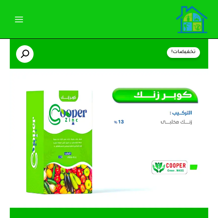
خطي
لى
لمحتوى
كمية
السعر
السعر
كوبر
تخفيضات!
(زنك)1كجم
الأصلي
الحالي
مغذي
للنباتات
هو:
هو:
150,00 EGP.
155,00 EGP.