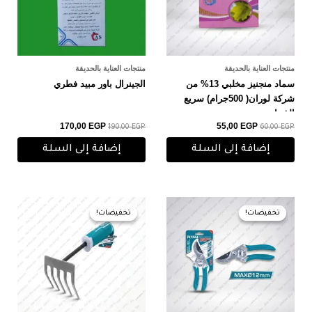
منتجات العناية بالحديقة
منتجات العناية بالحديقة
سماد منجنيز مخلبي 13% من
الجينرال باور مبيد فطري
شركة لوران( 500جرام) سريع
الذوبان
170,00
EGP
55,00
EGP
190,00
EGP
60,00
EGP
إضافة إلى السلة
إضافة إلى السلة
السعر
السعر
السعر
السعر
الأصلي
الحالي
الأصلي
الحالي
تخفيضات!
تخفيضات!
تخفيضات!
تخفيضات!
هو:
هو:
هو:
هو:
160,00 EGP.
180,00 EGP.
200,00 EGP.
210,00 EGP.