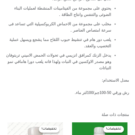
يحتوي على مجموعة من الفيتامينات المنشطة لعمليات البناء
الضوئى والتنفس وانتاج الطاقة .
مخلب على مجموعة من الاحماض الكربوكسيلية التي تساعد فى
سرعة امتصاص العناصر .
يلعب دور هام في تنشيط حبوب اللقاح مما يشجع ويسهل عملية
التخصيب والعقد.
يدخل الزنك كمرافق انزيمي في تحولات الحمض الاميني تربتوفان
وهو مصدر الاوكسين في النبات ولهذا فانه يلعب دورا هامافي نمو
النباتات
معدل الاستخدام:
رش ورقي 50-100جم/100لتر ماء.
منتجات ذات صلة
السعر
السعر
السعر
السعر
الأصلي
الحالي
الأصلي
الحالي
تخفيضات!
تخفيضات!
تخفيضات!
تخفيضات!
هو:
هو:
هو:
هو: