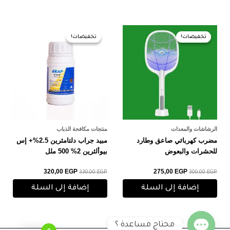
السعر
السعر
السعر
السعر
الأصلي
الحالي
الأصلي
الحالي
تخفيضات!
تخفيضات!
تخفيضات!
تخفيضات!
هو:
هو:
هو:
هو:
320,00 EGP.
330,00 EGP.
275,00 EGP.
300,00 EGP.
الرشاشات والمعدات
منتجات مكافحة الذباب
مضرب كهربائي صاعق وطارد
مبيد جراب دلتامثرين 2.5%+ إس
للحشرات والبعوض
بيوألثرين 2% 500 ملل
320,00
EGP
275,00
EGP
330,00
EGP
300,00
EGP
إضافة إلى السلة
إضافة إلى السلة
محتاج مساعدة ؟