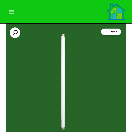
خطي
لى
لمحتوى
كمية
السعر
السعر
لمبه
تخفيضات!
لايت
الأصلي
الحالي
تراب
مقاس
هو:
هو:
60سم
85,00 EGP.
90,00 EGP.