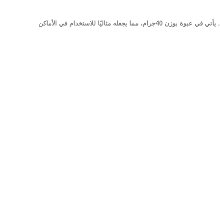
لوبنيد 25% حبيبات هو مبيد حشري فعال يحتوي على 25% من مادة ثياميثوكسام، تم تصميمه للقضاء على الذباب والحشرات الأخرى بفعالية وسرعة. يأتي في عبوة بوزن 40جرام، مما يجعله مثاليًا للاستخدام في الأماكن