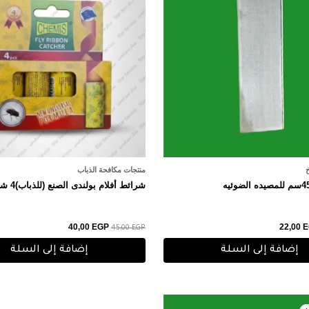
خ
منتجات مكافحة الذباب
شرائط أفلام بولندى الصنع (للذباب)4 شرائط
40,00
EGP
22,00
E
45,00
EGP
إضافة إلى السلة
إضافة إلى السلة
عر
السعر
صلي
الحالي