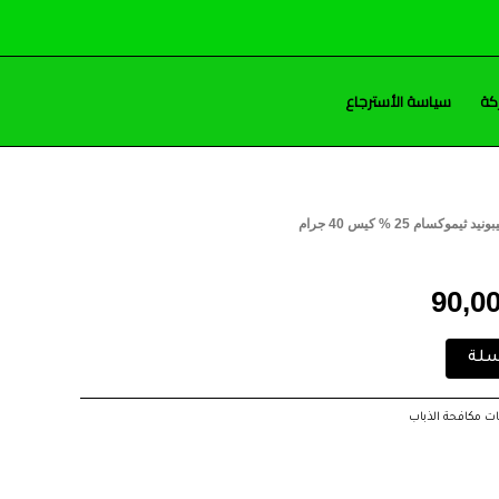
كة
سياسة الأسترجاع
نيد ثيموكسام 25 % كيس 40 جرام
السعر
الحالي
90,0
هو:
سلة
90,00 EGP.
ات مكافحة الذباب