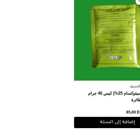
هو:
85,00 EGP.
95,0
الحديقة
تريمانتور (ثياميثوكسام 25%) كيس 40 جرام
ائرة
85,00
E
إضافة إلى السلة