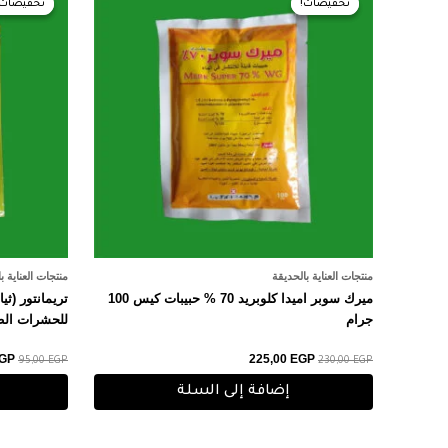
تخفيضات!
تخفيضات!
تخفيضات!
تخفيضات!
هو:
هو:
هو:
0 EGP.
225,00 EGP.
230,00 EGP.
منتجات العناية بالحديقة
منتجات العناية ب
ميرك سوبر اميدا كلوبريد 70 % حبيبات كيس 100
جرام
للحشرات الط
GP
225,00
EGP
95,00
EGP
230,00
EGP
إضافة إلى السلة