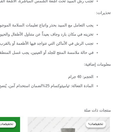
تجنب رش المبيد تحت آشعة الشمس المباشرة، الآشعة الف
تحذيرات:
يجب التعامل مع المبيد بحذر واتباع تعليمات السلامة الموجو
تخزينه في مكان بارد وجاف بعيداً عن متناول الأطفال والحيوان
تجنب الرش في الأماكن التي تتواجد فيها الأطعمة أو بالقرب 
في حالة ملامسة المنتج للجلد أو العينين، يجب غسل المنطقة 
معلومات إضافية:
الحجم: 40 جرام
المادة الفعالة: ثياميثوكسام 25%لضمان استخدام آمن، يُنصح بارتداء القناع الواقي، والقفازات، ونظارات الحماية المتوفرة على موقعنا. استخدام المبيدات بشكل سليم يساعد في حماية صحتك والحفاظ على البيئة.
منتجات ذات صلة
السعر
السعر
الس
الأصلي
الحالي
الأ
تخفيضات!
تخفيضات!
تخفيضات!
تخفيضات!
هو:
هو:
هو:
0 EGP.
35,00 EGP.
45,00 EGP.