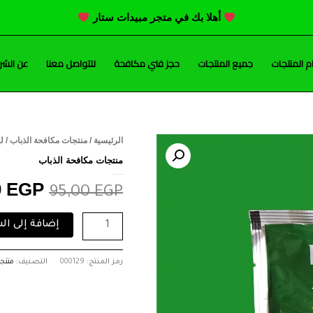
أهلا بك في متجر مبيدات ستار
 المنتجات
جميع المنتجات
حجز فني مكافحة
للتواصل معنا
عن الشر
كمية
الرئيسية
/
منتجات مكافحة الذباب
/ ليبو
السعر
ليبونيد
منتجات مكافحة الذباب
ثيموكسام
الأصلي
ليبونيد ثيموكسام 25 % كيس 40 جرام
25
0
EGP
95,00
EGP
%
هو:
كيس
إضافة إلى ال
40
95,00 EGP.
جرام
رمز المنتج:
000129
التصنيف:
منتج