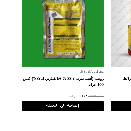
منتجات مكافحة الذباب
روبيك (أسيتامبريد 22.7 % +بايفنثرين 27.3%) كيس
100 جرام
350,00
EGP
370,00
EGP
إضافة إلى السلة