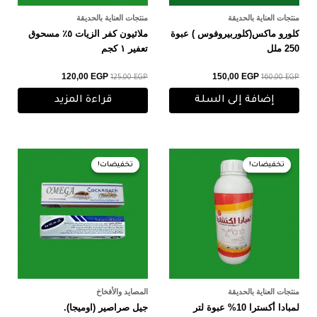
منتجات العناية بالحديقة
منتجات العناية بالحديقة
كلورو ماكس(كلوربيروفوس ) عبوة
ملاثيون كفر الزيات ٥٪ مسحوق
250 ملل
تعفير ١ كجم
120,00
EGP
150,00
EGP
125,00
EGP
160,00
EGP
إضافة إلى السلة
قراءة المزيد
السعر
السعر
السعر
السعر
الأصلي
الحالي
الأصلي
الحالي
تخفيضات!
تخفيضات!
تخفيضات!
تخفيضات!
هو:
هو:
هو:
هو:
80,00 EGP.
85,00 EGP.
540,00 EGP.
550,00 EGP.
منتجات العناية بالحديقة
المصايد والأفخاخ
لمبادا أكسترا 10% عبوة لتر
جيل صراصير (اوميجا).