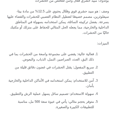
بولدوك: مبيد حشري فعّال وآمن للتخلص من الحشرات
وصف :
هو مبيد حشري قوي وفعّال يحتوي على 12.5% من مادة بيتا-
سيفلوثرين، مصمم خصيصًا لتعطيل النظام العصبي للحشرات والقضاء عليها
بسرعة. بفضل تركيبته السائلة، يمكن استخدامه بسهولة في المناطق
الداخلية والخارجية، مما يجعله الحل المثالي للحفاظ على منزلك أو مكتبك
خاليًا من الحشرات.
الميزات:
فعالية عالية:
يقضي على مجموعة واسعة من الحشرات بما في
ذلك البق، العث، الصراصير، النمل، الذباب، والبعوض.
سريع المفعول:
يقتل الحشرات في غضون دقائق قليلة من
التطبيق.
آمن للاستخدام:
يمكن استخدامه في الأماكن الداخلية والخارجية
بأمان.
سهولة الاستخدام:
تصميم سائل يسهل عملية الرش والتطبيق.
متوفر بحجم مثالي:
يأتي في عبوة سعة 500 مل، مناسبة
للتطبيقات الكبيرة والصغيرة.