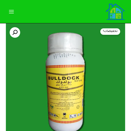
خطي
لى
لمحتوى
كمية
السعر
السعر
بولدوك
تخفيضات!
(بيتاسيفلوثرين
الأصلي
الحالي
12.5%SC)
عبوة
هو:
هو:
500
ملل
575,00 EGP.
600,00 EGP.