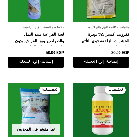
منتجات مكافحة البق والبراغيث
منتجات مكافحة البق والبراغيث
كفروبيد اكسترا5% بودرة
لعنة الفراعنة مبيد النمل
للحشرات الزاحفة قوي التأثير
والصراصير وبق الفراش بدون
والمفعول 200 جرام
رائحة وامن على الاطفال عبوة
50,00
EGP
30,00
EGP
500 ملل
إضافة إلى السلة
إضافة إلى السلة
السعر
السعر
السعر
السعر
الأصلي
الحالي
الأصلي
الحالي
تخفيضات!
تخفيضات!
تخفيضات!
تخفيضات!
هو:
هو:
هو:
هو:
120,00 EGP.
125,00 EGP.
150,00 EGP.
160,00 EGP.
غير متوفر في المخزون