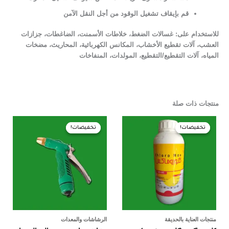
قم بإيقاف تشغيل الوقود من أجل النقل الآمن
للاستخدام على: غسالات الضغط، خلاطات الأسمنت، الضاغطات، جزازات
العشب، آلات تقطيع الأخشاب، المكانس الكهربائية، المحاريث، مضخات
المياه، آلات التقطيع/التقطيع، المولدات، المنفاخات
منتجات ذات صلة
السعر
السعر
السعر
السعر
الأصلي
الحالي
الأصلي
الحالي
تخفيضات!
تخفيضات!
تخفيضات!
تخفيضات!
هو:
هو:
هو:
هو:
80,00 EGP.
85,00 EGP.
550,00 EGP.
575,00 EGP.
منتجات العناية بالحديقة
الرشاشات والمعدات