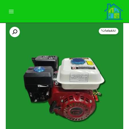
خطي
لى
لمحتوى
كمية
السعر
السعر
محرك
تخفيضات!
بنزين
الأصلي
الحالي
6.5
حصان
هو:
هو:
2.850,00 EGP.
3.000,00 EGP.