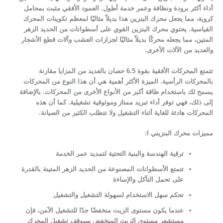
أداء أكثر برودة ونظافة وعمر خدمة أطول. العمود الأفقي مثبت بمحامل
كروية، مما يجعل محرك البنزين هذا بديلاً مثاليًا لمعظم تكوينات المحرك
القياسية. يحتوي محرك البنزين القوي على أسطوانات من الحديد الزهر
المتين، مما يجعله محركًا بديلاً مثاليًا لجزازات العشب وآلات قطع الأشجار
والعديد من الآلات الأخرى.
تتمتع المحركات الأفقية بقوة 6.5 حصان
بالعديد من المزايا مقارنة
بالمحركات الرأسية. الميزة الأكثر أهمية هي أن هذا النوع من المحركات
يسمح لك باستخدام طاقة أكبر من الأنواع الأخرى من المحركات. بالإضافة
إلى ذلك، فهي توفر أداء تبريد ممتاز وموثوقية تشغيلية. كما أن هذه
المحركات هادئة للغاية أثناء التشغيل ولا تتطلب الكثير من الصيانة.
مميزات محرك البنزيني ا:
ترقية الهندسة والبنية التحتية لتمديد عمر الخدمة
تتمتع الأسطوانات المصنوعة من الحديد الزهر المتينة بالقدرة
على تحمل التآكل والإساءة
تحكم سهل الاستخدام لسهولة التشغيل والتشغيل
عندما يكون مستوى الزيت منخفضًا جدًا للتشغيل الآمن، فإن
مستشعر مستوى الزيت المنخفض سيوقف تشغيل المحرك