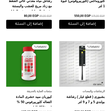
كلوروماكس (كلوربيروفوس) عبوة
رشاش مياه معدني عالي الضغط
1 لتر
مع زناد مريح للعشب والبستنة
وغسيل السيارات وسقي النباتات
80,00
EGP
550,00
EGP
85,00
EGP
575,00
EGP
إضافة إلى السلة
إضافة إلى السلة
السعر
السعر
السعر
السعر
الأصلي
الحالي
الأصلي
الحالي
تخفيضات!
تخفيضات!
تخفيضات!
تخفيضات!
هو:
هو:
هو:
هو:
185,00 EGP.
190,00 EGP.
500,00 EGP.
510,00 EGP.
الرشاشات والمعدات
منتجات العناية بالحديقة
بشبورى ( قطع غيار ) رشاشة
كيوربان مبيد حشرى المادة
بولندي 5 و 7 و 9 لتر
الفعاله كلوربيرفوس 50 %
(عبوة250ملل)