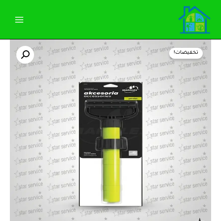
خطي
لى
لمحتوى
كمية
السعر
السعر
مكبس
تخفيضات!
رشاشة
الأصلي
الحالي
(
قطع
هو:
هو:
غيار
)
590,00 EGP.
600,00 EGP.
رشاشة
بولندي
5
و
7
و
9
لتر