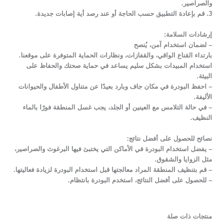
والصراصير.
3. قم بإعادة التطبيق حسب الحاجة أو عند رصد أية إصابات جديدة.
إرشادات السلامة:
– لضمان استخدام آمن، يُنصح
بارتداء القناع الواقي، والقفازات، ونظارات الحماية المتوفرة على موقعنا.
استخدام المبيدات بشكل سليم يساعد في حماية صحتك والحفاظ على
البيئة.
– احفظ البودرة في مكان جاف وبارد بعيدًا عن متناول الأطفال والحيوانات
الأليفة.
– في حالة التلامس مع العينين أو الجلد، يجب غسل المنطقة فورًا بالماء
النظيف.
نصائح للحصول على أفضل نتائج:
– يفضل استخدام البودرة في الأماكن التي يختبئ فيها البرغوث والصراصير،
مثل الزوايا والشقوق.
– قم بتنظيف المنطقة المراد معالجتها قبل استخدام البودرة لزيادة فعاليتها.
– للحصول على أفضل النتائج، استخدم البودرة بانتظام.
منتجات ذات صلة