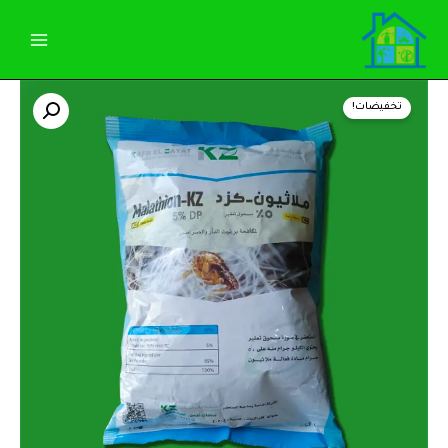
خطي
لى
لمحتوى
السعر
السعر
تخفيضات!
الأصلي
الحالي
هو:
هو:
120,00 EGP.
125,00 EGP.