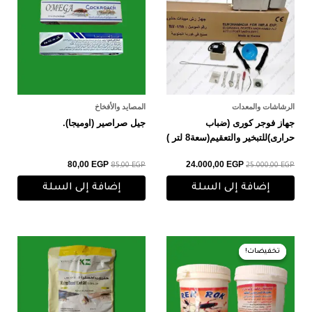
الرشاشات والمعدات
المصايد والأفخاخ
جهاز فوجر كورى (ضباب
جيل صراصير (اوميجا).
حرارى)للتبخير والتعقيم(سعة8 لتر )
80,00
EGP
24.000,00
EGP
85,00
EGP
25.000,00
EGP
إضافة إلى السلة
إضافة إلى السلة
السعر
السعر
الأصلي
الحالي
تخفيضات!
تخفيضات!
هو:
هو:
35,00 EGP.
40,00 EGP.