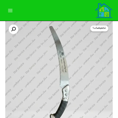
خطي
لى
لمحتوى
كمية
السعر
السعر
منشار
تخفيضات!
كورى
الأصلي
الحالي
لقص
الاشجار
هو:
هو:
375,00 EGP.
390,00 EGP.