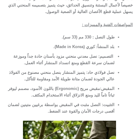
خصيصاً لأعمال البستنة وتنسيق الحدائق، حيث يتميز بتصميمه المنحني الذي
يسهل عملية قطع الأغصان العالية أو الصعبة الوصول
.
المواصفات الفنية والمميزات
:
طول النصل : 330 مم (33 سم)
.
بلد المنشأ: كوري (Made in Korea).
التصميم: نصل معدني منحني مزود بأسنان حادة جداً وموزعة
لضمان سرعة القطع ومنع انسداد المنشار أثناء العمل
.
نصل فولاذي حاد: يتميز المنشار بنصل منحني مصنوع من الفولاذ
عالي الجودة لضمان متانة طويلة الأمد ومقاومة للتآكل
.
المقبض:مقبض مريح
(Ergonomic)
باللون الأسود، مصمم ليوفر
ثباتاً تاماً لليد ومنع الانزلاق أثناء الاستخدام المكثف
.
التثبيت: النصل مثبت في المقبض بواسطة برغيين متينين لضمان
أقصى درجات الأمان والقوة عند الضغط
.