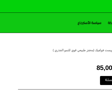
كة
سياسة الأسترجاع
يست فولفيك (محفز طبيعي قوي للنمو الجذري )
السعر
الحالي
85,0
هو:
سلة
85,00 EGP.