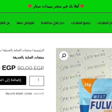
أهلا بك في متجر مبيدات ستار
 المنتجات
جميع المنتجات
حجز فني مكافحة
للتواصل معنا
عن الشر
كمية
الرئيسية
/
منتجات العناية بالحديقة
/ و
السعر
ويست
منتجات العناية بالحديقة
فولفيك
الأصلي
ويست فولفيك (محفز طبيعي قوي للنمو الجذري )
(محفز
0
EGP
90,00
EGP
طبيعي
هو:
قوي
إضافة إلى ال
للنمو
90,00 EGP.
الجذري
)
التصنيف:
منتجات العناية بالحديقة