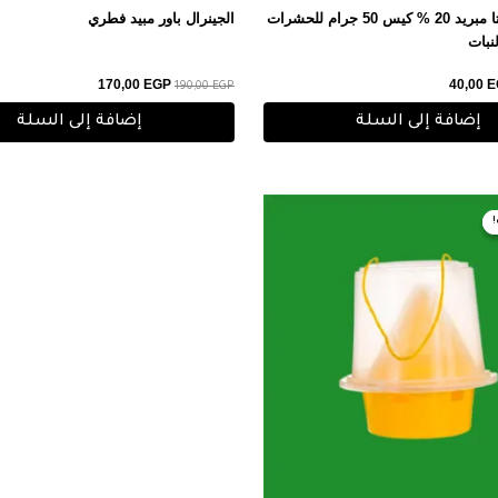
تلفاست اسيتا مبريد 20 % كيس 50 جرام للحشرات
الجينرال باور مبيد فطري
نبات
170,00
EGP
40,00
E
190,00
EGP
إضافة إلى السلة
إضافة إلى السلة
عر
السعر
صلي
الحالي
هو:
50,00 EGP.
55,0