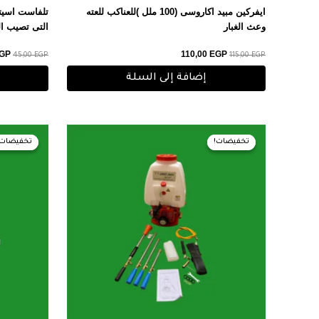
ايفركين مبيد اكاروسى (100 ملل )للعناكب للعته
وعث الغبار
التى تصيب ال
GP
110,00
EGP
45,00
EGP
115,00
EGP
إضافة إلى السلة
السعر
السعر
الس
الأصلي
الحالي
الأ
تخفيضات!
تخفيضات!
تخفيضات!
تخفيضات!
هو:
هو:
هو:
0 EGP.
4.000,00 EGP.
4.050,00 EGP.