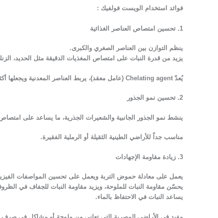
فوائد استخدام الويست فولفيك
:
1. تحسين امتصاص العناصر الغذائية
ينظم التوازن بين العناصر الصغري والكبرى.
يزيد من قدرة النبات على امتصاص المغذيات الدقيقة مثل الحديد، الزنك
يُعدّ Chelating agent (عامل معقد)، يربط العناصر المعدنية ويجعلها أكثر توفراً للنبات.
2. تحسين نمو الجذور
ينشط نمو الجذور الجانبية والشعيرات الجذرية، ما يساعد على امتصاص 
مناسب جداً للأراضي الطينية الثقيلة أو الرملية الفقيرة.
3. زيادة مقاومة الإجهادات
يعمل على معادلة حموض التربة ويعمل على تحسين المواصفات الفيزيائي
يحسّن مقاومة النبات للملوحة، ويزيد مقاومة النبات للجفاف في الظروف
يساعد النبات في الاحتفاظ بالماء.
مفيد في الأراضي المصرية التي تعاني من ملوحة أو مشاكل في صرف ال