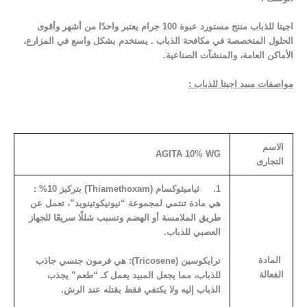
اجيتا للذباب منتج مستورد عبوة 100 جرام يعتبر واحدًا من أشهر وأقوى
الحلول المتخصصة في مكافحة الذباب . يستخدم بشكل واسع في المزارع،
الأماكن العامة، والمنشآت الصناعية.
مواصفات مبيد اجيتا للذباب :
الاسم
AGITA 10% WG
التجارى
1.
ثياميثوكسام (
Thiamethoxam
) بتركيز 10%
:
هي مادة تنتمي لمجموعة “نيونيكوتينويد”، تعمل عن
طريق الملامسة أو الهضم وتسبب شللًا سريعًا للجهاز
العصبي للذباب.
المادة
ترايكوسين (
Tricosene
):
هي فرمون جنسي جاذب
الفعالة
للذباب، مما يجعل المبيد يعمل كـ “طعم” يجذب
الذباب إليه ولا يكتفي فقط بقتله عند الرش.