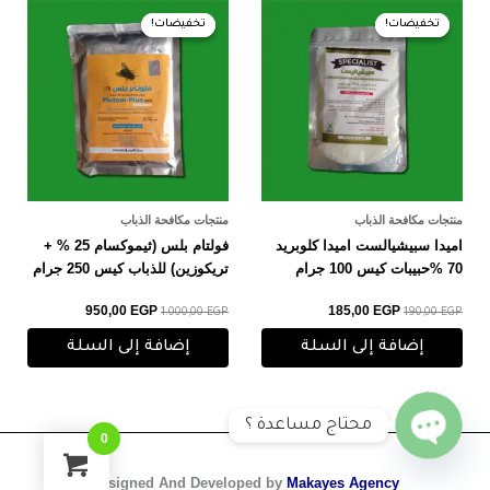
السعر
السعر
السعر
السعر
الأصلي
الحالي
الأصلي
الحالي
تخفيضات!
تخفيضات!
تخفيضات!
تخفيضات!
هو:
هو:
هو:
هو:
950,00 EGP.
1.000,00 EGP.
185,00 EGP.
190,00 EGP.
منتجات مكافحة الذباب
منتجات مكافحة الذباب
اميدا سبيشيالست اميدا كلوبريد
فولتام بلس (ثيموكسام 25 % +
70 %حبيبات كيس 100 جرام
تريكوزين) للذباب كيس 250 جرام
950,00
EGP
185,00
EGP
1.000,00
EGP
190,00
EGP
إضافة إلى السلة
إضافة إلى السلة
محتاج مساعدة ؟
0
O
p
e
n
h
a
t
c
y
Designed And Developed by
Makayes Agency