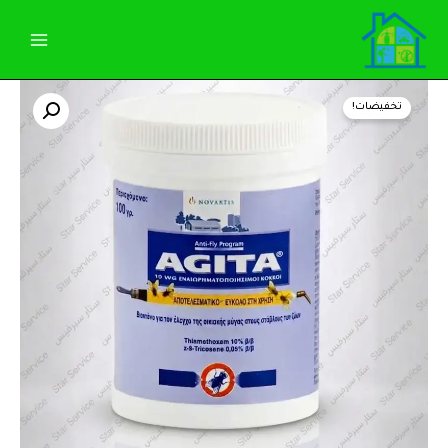
خطي
لى
لمحتوى
كمية
السعر
السعر
اجيتا
تخفيضات!
للذباب
الأصلي
الحالي
مستورد
عبوة
هو:
هو:
100
جرام
1.150,00 EGP.
1.200,00 EGP.