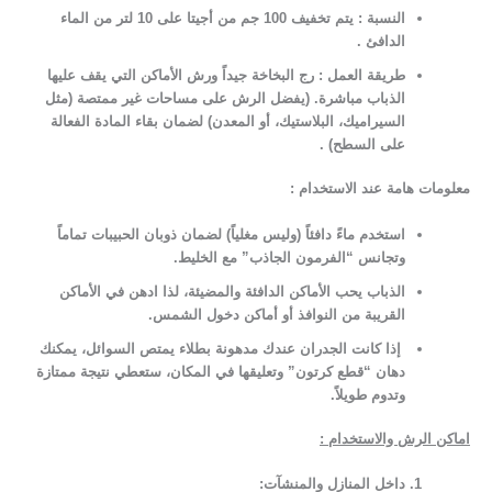
النسبة :
يتم تخفيف 100 جم من أجيتا على 10 لتر من الماء
الدافئ .
طريقة العمل :
رج البخاخة جيداً ورش الأماكن التي يقف عليها
الذباب مباشرة. (يفضل الرش على مساحات غير ممتصة (مثل
السيراميك، البلاستيك، أو المعدن) لضمان بقاء المادة الفعالة
على السطح) .
معلومات هامة عند الاستخدام :
استخدم ماءً دافئاً (وليس مغلياً) لضمان ذوبان الحبيبات تماماً
وتجانس “الفرمون الجاذب” مع الخليط.
الذباب يحب الأماكن الدافئة والمضيئة، لذا ادهن في الأماكن
القريبة من النوافذ أو أماكن دخول الشمس.
إذا كانت الجدران عندك مدهونة بطلاء يمتص السوائل، يمكنك
دهان “قطع كرتون” وتعليقها في المكان، ستعطي نتيجة ممتازة
وتدوم طويلاً.
اماكن الرش والاستخدام :
داخل المنازل والمنشآت
: