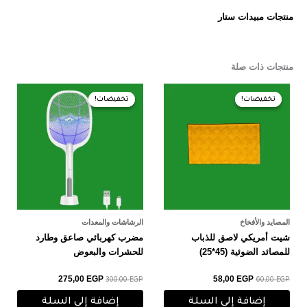
منتجات مبيدات ستار
منتجات ذات صلة
السعر
السعر
السعر
السعر
الأصلي
الحالي
الأصلي
الحالي
تخفيضات!
تخفيضات!
تخفيضات!
تخفيضات!
هو:
هو:
هو:
هو:
275,00 EGP.
300,00 EGP.
58,00 EGP.
60,00 EGP.
المصايد والأفخاخ
الرشاشات والمعدات
شيت أمريكي لاصق للذباب
مضرب كهربائي صاعق وطارد
للمصائد الضوئية (45*25)
للحشرات والبعوض
275,00
EGP
58,00
EGP
300,00
EGP
60,00
EGP
إضافة إلى السلة
إضافة إلى السلة