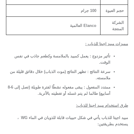
حجم العبوة
100 جرام
الشركة
Elanco العالمية
المنتجة
مميزات مبيد اجيتا للذباب :
تأثير مزدوج :
يعمل كمبيد بالملامسة وكطعم جاذب في نفس
الوقت.
سرعة النتائج :
تظهر النتائج (موت الذباب) خلال دقائق قليلة من
ملامسته.
ممتدد المفعول :
يبقى مفعوله نشطًا لفترة طويلة (تصل إلى 6-8
أسابيع) طالما لم يتم غسله أو تغطيته بالأتربة.
طرق استخدام مبيد اجيتا للذباب:
مبيد
ا
جيتا للذباب يأتي في شكل حبيبات قابلة للذوبان في الماء
WG
،
يستخدم بطريقتين
: