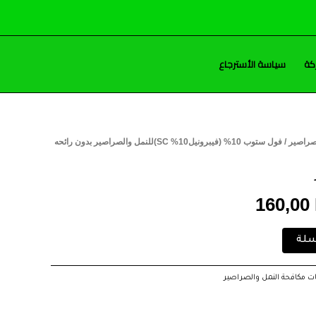
كة
سياسة الأسترجاع
صراصير
/ فول ستوب 10% (فيبرونيل10% SC)للنمل والصراصير بدون رائحه
السعر
ي
الحالي
160,00
هو:
160,00 EGP.
185
سلة
ت مكافحة النمل والصراصير