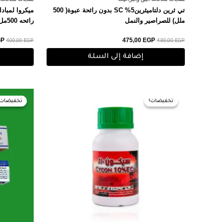
تي ثرين دلتاميثرين5% SC بدون رائحة عبوة( 500
ملل) للصراصير والنمل
رائحه 500مل
GP
475,00
EGP
400,00
EGP
480,00
EGP
إضافة إلى السلة
السعر
السعر
الس
الأصلي
الحالي
الأ
تخفيضات!
تخفيضات!
تخفيضات!
تخفيضات!
هو:
هو:
هو:
0 EGP.
230,00 EGP.
240,00 EGP.