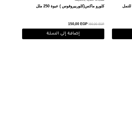
 رائحه للنمل
كلورو ماكس(كلوربيروفوس ) عبوة 250 ملل
150,00
EGP
160,00
EGP
إضافة إلى السلة