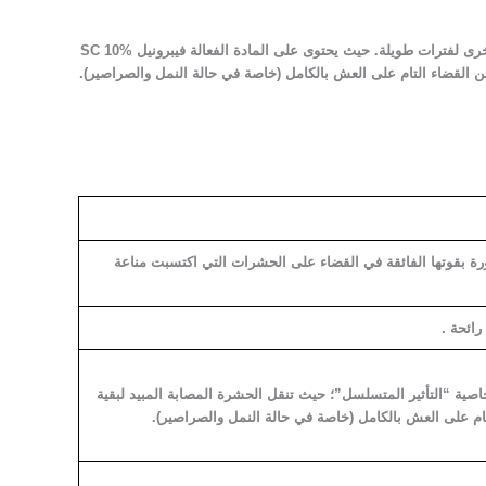
فول ستوب (فيبرونيل 10%) للنمل والصراصير بدون رائحة عبوة 100 ملل .يوفر حماية طويلة الأمد في الأماكن المرشوشة، مما يمنع ظهور الحشرات مرة أخرى لفترات طويلة. حيث يحتوى على المادة الفعالة فيبرونيل %10 SC
ن القضاء التام على العش بالكامل (خاصة في حالة النمل والصراصير).
رة بقوتها الفائقة في القضاء على الحشرات التي اكتسبت مناعة
صية “التأثير المتسلسل”؛ حيث تنقل الحشرة المصابة المبيد لبقية
ام على العش بالكامل (خاصة في حالة النمل والصراصير).