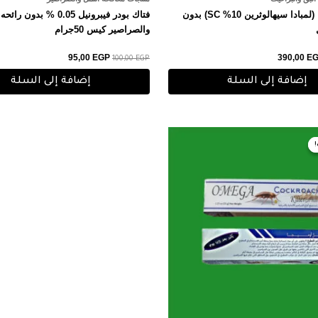
ميكروا لمبادا (لمبادا سيهالوثرين 10% SC) بدون
فتاك بودر فيبرونيل 0.05 % بدون
والصراصير كيس 50جرام
95,00
EGP
390,00
E
100,00
EGP
إضافة إلى السلة
إضافة إلى السلة
عر
السعر
صلي
الحالي
هو:
80,00 EGP.
85,0