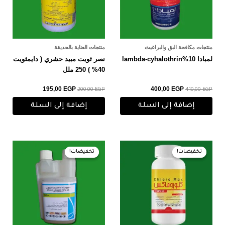
منتجات مكافحة البق والبراغيث
منتجات العناية بالحديقة
لمبادا 10%lambda-cyhalothrin
نصر ثويت مبيد حشري ( دايمثويت
40% ) 250 ملل
195,00
EGP
400,00
EGP
200,00
EGP
410,00
EGP
إضافة إلى السلة
إضافة إلى السلة
السعر
السعر
السعر
السعر
الأصلي
الحالي
الأصلي
الحالي
تخفيضات!
تخفيضات!
تخفيضات!
تخفيضات!
هو:
هو:
هو:
هو:
390,00 EGP.
400,00 EGP.
150,00 EGP.
160,00 EGP.