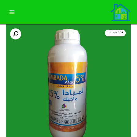
خطي
لى
لمحتوى
كمية
السعر
السعر
لمبادا
تخفيضات!
ماجيك
الأصلي
الحالي
5%
EC
هو:
هو:
عبوة
1
365,00 EGP.
370,00 EGP.
لتر