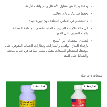
يحفظ بعيدًا عن متناول الأطفال والحيوانات الأليفة.
يحفظ في مكان بارد وجاف.
لا تستخدم في الأماكن المغلقة دون تهوية جيدة.
في حالة ملامسة العينين أو الجلد، اشطف المنطقة المصابة
بالماء النظيف على الفور.
لضمان استخدام آمن، يُنصح
بارتداء القناع الواقي، والقفازات، ونظارات الحماية المتوفرة على
موقعنا. استخدام المبيدات بشكل سليم يساعد في حماية صحتك
والحفاظ على البيئة.
منتجات ذات صلة
السعر
السعر
السعر
السعر
الأصلي
الحالي
الأصلي
الحالي
تخفيضات!
تخفيضات!
تخفيضات!
تخفيضات!
هو:
هو:
هو:
هو:
195,00 EGP.
200,00 EGP.
400,00 EGP.
410,00 EGP.