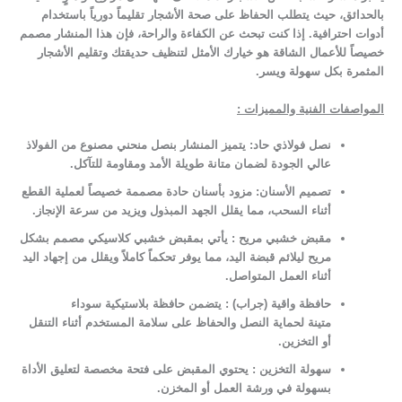
بالحدائق، حيث يتطلب الحفاظ على صحة الأشجار تقليماً دورياً باستخدام
أدوات احترافية. إذا كنت تبحث عن الكفاءة والراحة، فإن هذا المنشار مصمم
خصيصاً للأعمال الشاقة هو خيارك الأمثل لتنظيف حديقتك وتقليم الأشجار
المثمرة بكل سهولة ويسر
.
المواصفات الفنية والمميزات
:
نصل فولاذي حاد: يتميز المنشار بنصل منحني مصنوع من الفولاذ
عالي الجودة لضمان متانة طويلة الأمد ومقاومة للتآكل
.
تصميم الأسنان: مزود بأسنان حادة مصممة خصيصاً لعملية القطع
أثناء السحب، مما يقلل الجهد المبذول ويزيد من سرعة الإنجاز
.
مقبض خشبي مريح : يأتي بمقبض خشبي كلاسيكي مصمم بشكل
مريح ليلائم قبضة اليد، مما يوفر تحكماً كاملاً ويقلل من إجهاد اليد
أثناء العمل المتواصل
.
حافظة واقية (جراب) : يتضمن حافظة بلاستيكية سوداء
متينة
لحماية النصل والحفاظ على سلامة المستخدم أثناء التنقل
أو التخزين
.
سهولة التخزين : يحتوي المقبض على فتحة مخصصة لتعليق الأداة
بسهولة في ورشة العمل أو المخزن
.