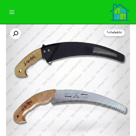
خطي
لى
لمحتوى
كمية
السعر
السعر
منشار
تخفيضات!
خشب
الأصلي
الحالي
لقص
الاشجار
هو:
هو:
115,00 EGP.
120,00 EGP.