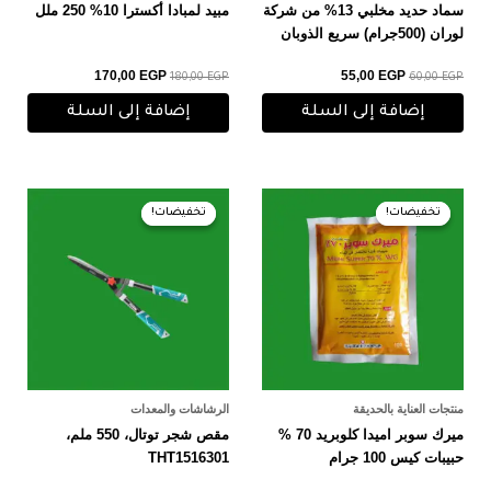
سماد حديد مخلبي 13% من شركة
مبيد لمبادا أكسترا 10% 250 ملل
لوران (500جرام) سريع الذوبان
170,00
EGP
55,00
EGP
180,00
EGP
60,00
EGP
إضافة إلى السلة
إضافة إلى السلة
السعر
السعر
السعر
السعر
الأصلي
الحالي
الأصلي
الحالي
تخفيضات!
تخفيضات!
تخفيضات!
تخفيضات!
هو:
هو:
هو:
هو:
550,00 EGP.
580,00 EGP.
225,00 EGP.
230,00 EGP.
منتجات العناية بالحديقة
الرشاشات والمعدات
ميرك سوبر اميدا كلوبريد 70 %
مقص شجر توتال، 550 ملم،
حبيبات كيس 100 جرام
THT1516301